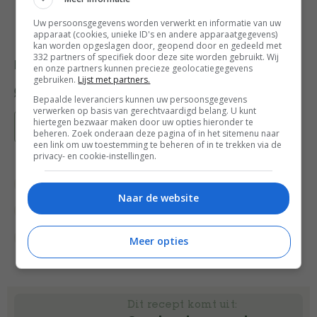
Uw persoonsgegevens worden verwerkt en informatie van uw
apparaat (cookies, unieke ID's en andere apparaatgegevens)
kan worden opgeslagen door, geopend door en gedeeld met
332 partners of specifiek door deze site worden gebruikt. Wij
Deel dit recept
en onze partners kunnen precieze geolocatiegegevens
gebruiken.
Lijst met partners.
Bepaalde leveranciers kunnen uw persoonsgegevens
verwerken op basis van gerechtvaardigd belang. U kunt
hiertegen bezwaar maken door uw opties hieronder te
Bewaar recept
beheren. Zoek onderaan deze pagina of in het sitemenu naar
een link om uw toestemming te beheren of in te trekken via de
privacy- en cookie-instellingen.
Fruit recepten
Ontbijt
Ontbijt recepten
Naar de website
Overdag
Recepten
Superfood
Superfood recepten
Meer opties
Dit recept komt uit: