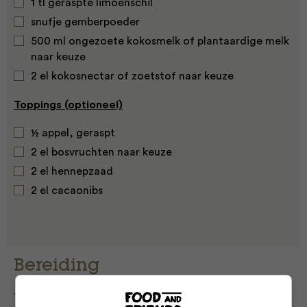
1 tl geraspte limoenschil
snufje gemberpoeder
500 ml ongezoete kokosmelk of plantaardige melk
naar keuze
2 el kokosnectar of zoetstof naar keuze
Toppings (optioneel)
½ appel, geraspt
2 el bosvruchten naar keuze
2 el hennepzaad
2 el cacaonibs
Bereiding
1. Schep het chiazaad, de havervlokken, het açai- en