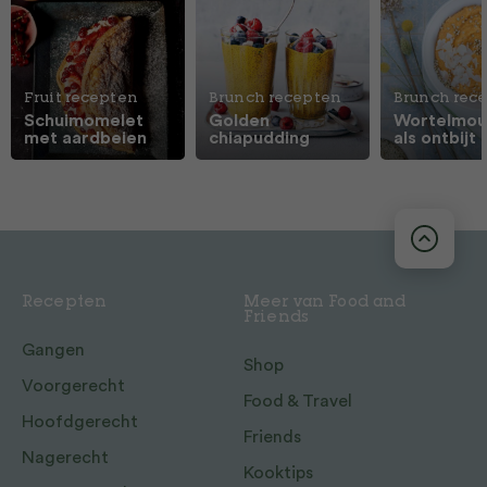
Fruit recepten
Brunch recepten
Brunch rec
Schuimomelet
Golden
Wortelmou
met aardbeien
chiapudding
als ontbijt
Recepten
Meer van Food and
Friends
Gangen
Shop
Voorgerecht
Food & Travel
Hoofdgerecht
Friends
Nagerecht
Kooktips