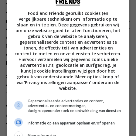
vanillepoeder, de geraspte limoenschil en het
gemberpoeder in een glazen pot van 1 liter met goed
Food and Friends gebruikt cookies (en
vergelijkbare technieken) om informatie op te
passend deksel. Sluit af en schud. Schenk de kokosmelk
slaan en in te zien. Deze gegevens gebruiken wij
erbij, voeg de kokosnectar toe, doe het deksel er weer
om onze website goed te laten functioneren, het
gebruik van de website te analyseren,
op en schud de pot 3 minuten. Zet 30 tot 45 minuten
gepersonaliseerde content en advertenties te
in de koelkast tot het mengsel puddingachtig is en
tonen, de effectiviteit van advertenties en
content te meten en onze diensten te verbeteren.
schud de pot elke 10 minuten even zodat er geen
Hiervoor verzamelen wij gegevens zoals unieke
klontjes ontstaan.
advertentie ID’s, geolocatie en surfgedrag. Je
kunt je cookie instellingen wijzigen door het
gebruik van onderstaande 'Meer opties' knop of
2. Verdeel de pudding over twee kommen, voeg
via 'Privacy instellingen aanpassen' onderaan de
eventueel de toppings toe en serveer, of bewaar
website.
tot vijf dagen in de koelkast.
Gepersonaliseerde advertenties en content,
advertentie- en contentmetingen,
We hebben speciaal voor jou een heel weekmenu
doelgroepenonderzoek en ontwikkeling van diensten
samengesteld van Eet jezelf stralend gezond. Deze
Informatie op een apparaat opslaan en/of openen
vind je hier:
Meer informatie