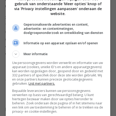
gebruik van onderstaande 'Meer opties' knop of
nodig is.
via 'Privacy instellingen aanpassen' onderaan de
website.
2. Schep een kwart van de salade in een ramequin of
Gepersonaliseerde advertenties en content,
timbaal en druk aan. Leg er een bord op, draai ze
advertentie- en contentmetingen,
samen om en til de vorm voorzichtig op. Maak de
doelgroepenonderzoek en ontwikkeling van diensten
groentetoren af met 1 of 2 plakken geitenkaas (als je
Informatie op een apparaat opslaan en/of openen
die gebruikt), geroosterde pijnboompitten en
erwtenscheuten. Maak zo nog 3 torentjes. Geniet!
Meer informatie
Uw persoonsgegevens worden verwerkt en informatie van uw
Dit recept is onderdeel van een gratis weekmenu met 7
apparaat (cookies, unieke ID's en andere apparaatgegevens)
kan worden opgeslagen door, geopend door en gedeeld met
vegetarische recepten uit The green kitchen travels. Klik
332 partners of specifiek door deze site worden gebruikt. Wij
en onze partners kunnen precieze geolocatiegegevens
op onderstaande afbeelding om het volledige gratis
gebruiken.
Lijst met partners.
weekmenu te downloaden.
Bepaalde leveranciers kunnen uw persoonsgegevens
verwerken op basis van gerechtvaardigd belang. U kunt
hiertegen bezwaar maken door uw opties hieronder te
beheren. Zoek onderaan deze pagina of in het sitemenu naar
een link om uw toestemming te beheren of in te trekken via de
Deel dit recept
privacy- en cookie-instellingen.