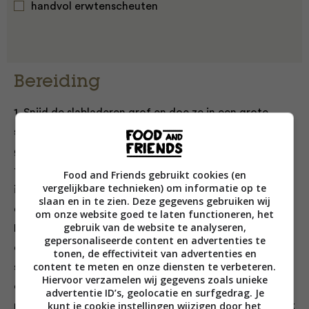
handvol erwtenscheuten
Bereiding
1. Snijd de slabladeren grof en doe ze in een grote
schaal. Schil de bietjes en wortels en rasp ze met de
grove kant van een vierkante rasp (of gebruik de
foodprocessor). Snijd de komkommer, ui en tomaten
Food and Friends gebruikt cookies (en
vergelijkbare technieken) om informatie op te
in hele dunne plakjes. Halveer de avocado’s, verwijder
slaan en in te zien. Deze gegevens gebruiken wij
de pitten, schil ze en snijd het vruchtvlees in blokjes.
om onze website goed te laten functioneren, het
gebruik van de website te analyseren,
Hak de kruiden fijn. Doe alles in de schaal. Schenk de
gepersonaliseerde content en advertenties te
olijfolie en het sap van 1 limoen erover en breng op
tonen, de effectiviteit van advertenties en
content te meten en onze diensten te verbeteren.
smaak met zout en peper. Schep met je handen goed
Hiervoor verzamelen wij gegevens zoals unieke
om zodat alles is bedekt met wat dressing en mooi
advertentie ID’s, geolocatie en surfgedrag. Je
kunt je cookie instellingen wijzigen door het
paars wordt. Proef en voeg extra limoensap toe als dat