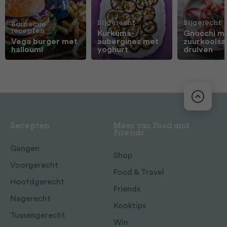
Bijgerecht
Bijgerecht
Barbecue
recepten
Kurkuma-
Gnocchi m
Vega burger met
aubergines met
zuurkoolsa
halloumi
yoghurt
druiven
Recepten
Meer van Food and
Friends
Gangen
Shop
Voorgerecht
Food & Travel
Hoofdgerecht
Friends
Nagerecht
Kooktips
Tussengerecht
Win