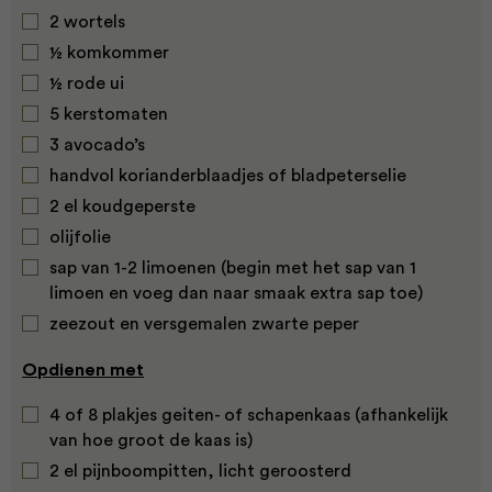
2 wortels
½ komkommer
½ rode ui
5 kerstomaten
3 avocado’s
handvol korianderblaadjes of bladpeterselie
2 el koudgeperste
olijfolie
sap van 1-2 limoenen (begin met het sap van 1
limoen en voeg dan naar smaak extra sap toe)
zeezout en versgemalen zwarte peper
Opdienen met
4 of 8 plakjes geiten- of schapenkaas (afhankelijk
van hoe groot de kaas is)
2 el pijnboompitten, licht geroosterd