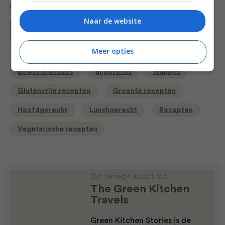
Naar de website
Bewaar recept
Meer opties
Bewuste keuzes
Bijgerecht
Gangen
Glutenvrije recepten
Groente recepten
Hoofdgerecht
Lunchgerecht
Recepten
Vegetarische recepten
Dit recept komt uit:
The Green Kitchen
Travels
Green Kitchen Stories is de