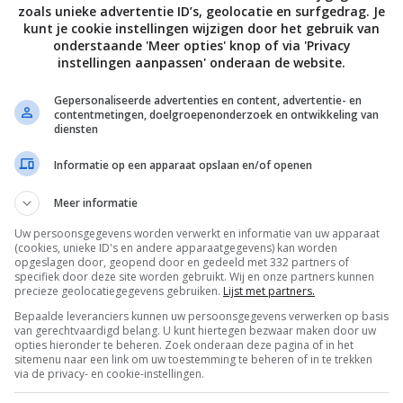
zoals unieke advertentie ID’s, geolocatie en surfgedrag. Je
kant.
kunt je cookie instellingen wijzigen door het gebruik van
onderstaande 'Meer opties' knop of via 'Privacy
esen met de witte rijst, gehakte bosui en partjes limoen.
instellingen aanpassen' onderaan de website.
ie David Loftus Recepten Bart van Olphen
Gepersonaliseerde advertenties en content, advertentie- en
contentmetingen, doelgroepenonderzoek en ontwikkeling van
diensten
Bewaar rece
Informatie op een apparaat opslaan en/of openen
Meer informatie
Uw persoonsgegevens worden verwerkt en informatie van uw apparaat
osterse recepten
Barbecue recepten
(cookies, unieke ID's en andere apparaatgegevens) kan worden
opgeslagen door, geopend door en gedeeld met 332 partners of
specifiek door deze site worden gebruikt. Wij en onze partners kunnen
 meer
Gangen
Gelegenheid
Hoofdgerecht
precieze geolocatiegegevens gebruiken.
Lijst met partners.
ecepten
Rijst recepten
Vis
Bepaalde leveranciers kunnen uw persoonsgegevens verwerken op basis
van gerechtvaardigd belang. U kunt hiertegen bezwaar maken door uw
opties hieronder te beheren. Zoek onderaan deze pagina of in het
sitemenu naar een link om uw toestemming te beheren of in te trekken
via de privacy- en cookie-instellingen.