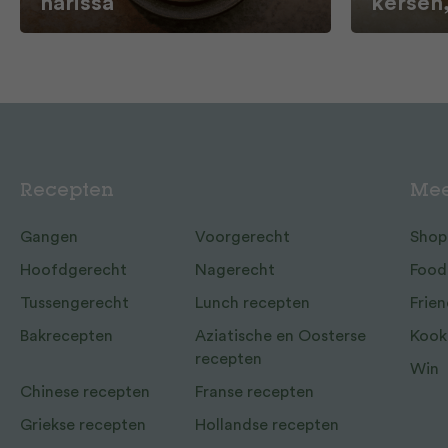
harissa
kersen
Recepten
Mee
Gangen
Voorgerecht
Shop
Hoofdgerecht
Nagerecht
Food
Tussengerecht
Lunch recepten
Frien
Bakrecepten
Aziatische en Oosterse
Kook
recepten
Win
Chinese recepten
Franse recepten
Griekse recepten
Hollandse recepten