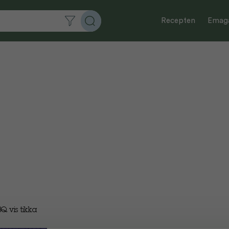
Recepten
Emaga
Q vis tikka