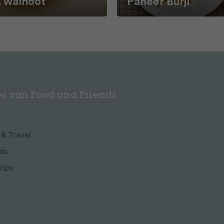
, walnoot
Paneer Burji
r van Food and Friends
 & Travel
ds
tips