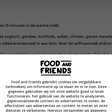
aan 15 minuten in de warme melk.
se yoghurt, gember, knoflook, suiker, citroen, garam masala
n kikkererwtenmeel in een kom. Roer de saffraanmelk erdoor
okjes voorzichtig met je handen door de marinade. Dek af me
aat minstens 2 uur marineren in de koelkast. Steek ondertuss
t de koelkast. Laat hem minimaal vijftien minuten buiten de
Food and Friends gebruikt cookies (en vergelijkbare
technieken) om informatie op te slaan en in te zien. Deze
ertemperatuur komen.
gegevens gebruiken wij om onze website goed te laten
functioneren, het gebruik van de website te analyseren,
uerooster en acht metalen spiezen in met olie.
gepersonaliseerde content en advertenties te tonen, de
effectiviteit van advertenties en content te meten en onze
kjes aan de spiesen. Leg ze op het barbecue-rooster en gril ze
diensten te verbeteren. Hiervoor verzamelen wij gegevens