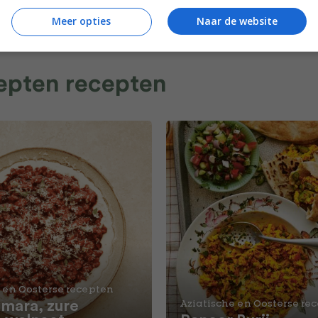
Meer opties
Naar de website
cepten recepten
 en Oosterse recepten
ara, zure
Aziatische en Oosterse re