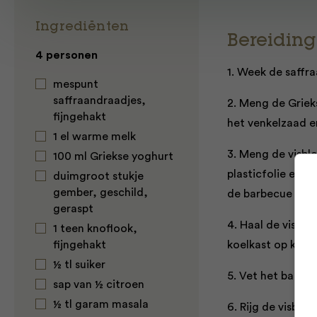
Ingrediënten
Bereiding
4 personen
1. Week de saffr
mespunt
saffraandraadjes,
2. Meng de Griek
fijngehakt
het venkelzaad e
1 el warme melk
3. Meng de visbl
100 ml Griekse yoghurt
plasticfolie en l
duimgroot stukje
gember, geschild,
de barbecue aan.
geraspt
4. Haal de vis ui
1 teen knoflook,
fijngehakt
koelkast op kam
½ tl suiker
5. Vet het barbec
sap van ½ citroen
½ tl garam masala
6. Rijg de visblo