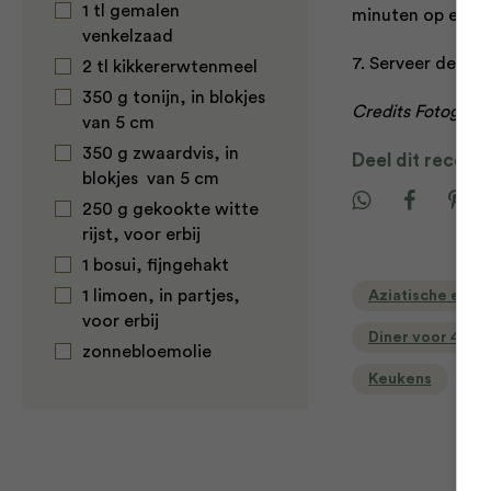
1 tl gemalen
minuten op elke 
venkelzaad
7. Serveer de spi
2 tl kikkererwtenmeel
350 g tonijn, in blokjes
Credits Fotograf
van 5 cm
350 g zwaardvis, in
Deel dit recept
blokjes van 5 cm
250 g gekookte witte
rijst, voor erbij
1 bosui, fijngehakt
1 limoen, in partjes,
Aziatische en O
voor erbij
Diner voor 4 of
zonnebloemolie
Keukens
R