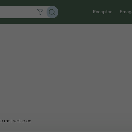
Recepten
Emaga
ade met walnoten