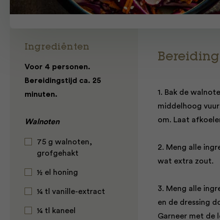
Ingrediënten
Bereiding
Voor 4 personen.
Bereidingstijd ca. 25
1. Bak de walnote
minuten.
middelhoog vuur 
om. Laat afkoele
Walnoten
75 g walnoten,
2. Meng alle ing
grofgehakt
wat extra zout.
½ el honing
3. Meng alle ing
¼ tl vanille-extract
en de dressing d
¼ tl kaneel
Garneer met de l