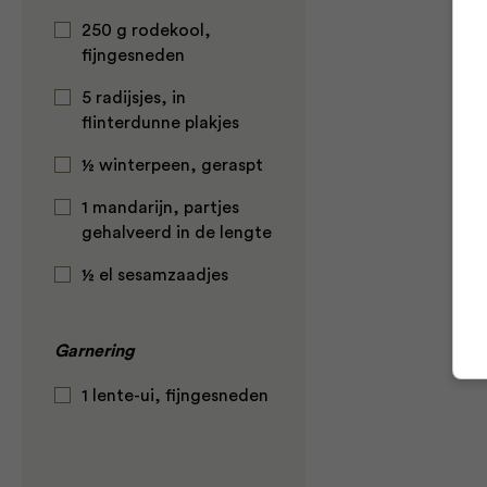
250 g rodekool,
fijngesneden
5 radijsjes, in
flinterdunne plakjes
½ winterpeen, geraspt
1 mandarijn, partjes
gehalveerd in de lengte
½ el sesamzaadjes
Garnering
1 lente-ui, fijngesneden