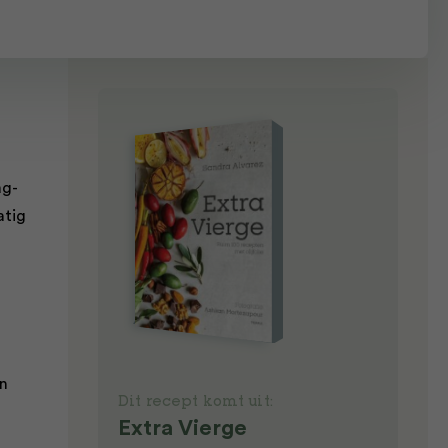
ag-
atig
t
en
Dit recept komt uit:
Extra Vierge