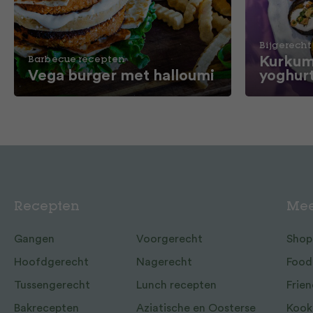
Bijgerecht
Kurkum
Barbecue recepten
Vega burger met halloumi
yoghur
Recepten
Mee
Gangen
Voorgerecht
Shop
Hoofdgerecht
Nagerecht
Food
Tussengerecht
Lunch recepten
Frien
Bakrecepten
Aziatische en Oosterse
Kook