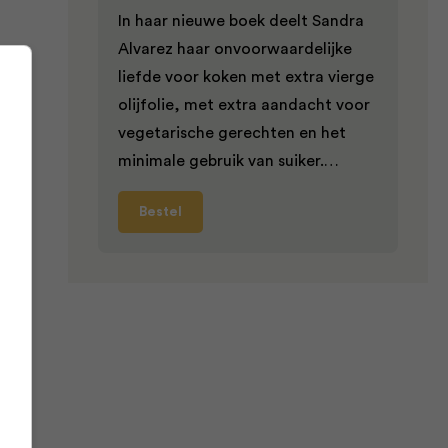
In haar nieuwe boek deelt Sandra
Alvarez haar onvoorwaardelijke
liefde voor koken met extra vierge
pt
olijfolie, met extra aandacht voor
vegetarische gerechten en het
minimale gebruik van suiker.…
Bestel