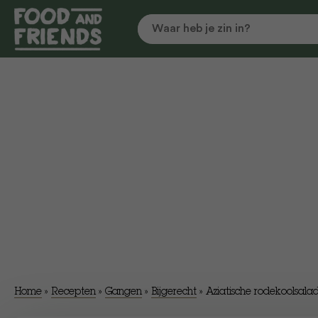
Home
»
Recepten
»
Gangen
»
Bijgerecht
»
Aziatische rodekoolsal