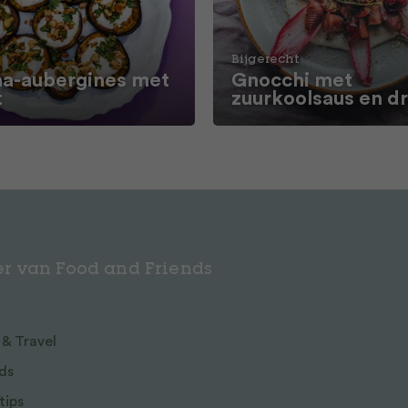
Bijgerecht
a-aubergines met
Gnocchi met
t
zuurkoolsaus en d
r van Food and Friends
 & Travel
ds
tips