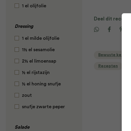
1 el olijfolie
Deel dit recept
Dressing
1 el milde olijfolie
1½ el sesamolie
Bewuste keuzes
2½ el limoensap
Recepten
½ el rijstazijn
½ el honing snufje
zout
snufje zwarte peper
Salade