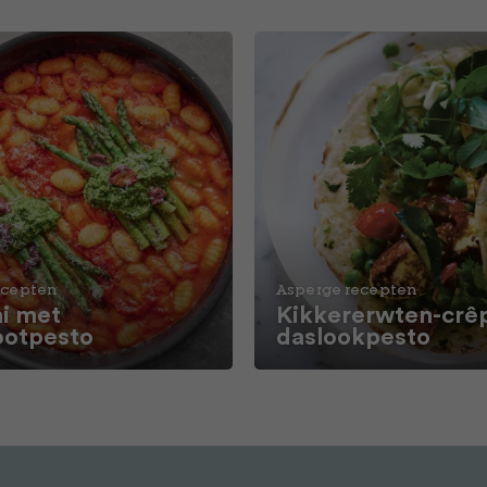
ecepten
Asperge recepten
i met
Kikkererwten-crê
ootpesto
daslookpesto