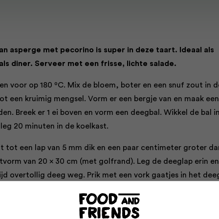
n asperge met pecorino is super in deze taart. Ideaal als
als diner. Serveer met een frisse, lichte salade.
en voor op 180 ºC. Mix de bloem, boter en een snuf zout in d
t een kruimig mengsel. Vorm er een bergje van en maak een
dden. Breek er 1 ei boven en vorm een deegbal. Wikkel de bal i
leg 20 minuten in de koelkast.
it tot een lap van 5 mm dik en een paar centimeter groter da
tvorm van 20 x 30 cm (met golfrand). Leg de deeglap erin en
jd overtollig deeg weg. Prik met een vork gaatjes in het dee
n in de koelkast.
oude deeg met bakpapier, schep er droge
rijst
of blindbakbo