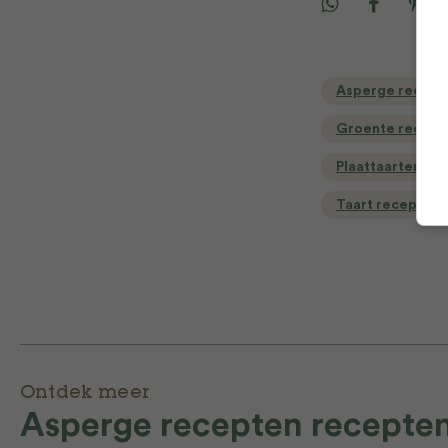
Asperge recept
Groente recept
Plaattaarten
Taart recepten
Ontdek meer
Asperge recepten recepte