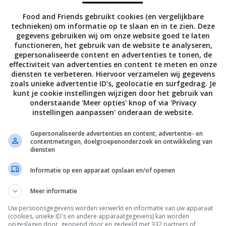
m 12 minuten in de oven. Verwijder het papier en de vulling,
Food and Friends gebruikt cookies (en vergelijkbare
 nog eens 3 minuten, tot het goudgeel is. Zet de vorm op e
technieken) om informatie op te slaan en in te zien. Deze
gegevens gebruiken wij om onze website goed te laten
functioneren, het gebruik van de website te analyseren,
gepersonaliseerde content en advertenties te tonen, de
e uiteinden van de asperges. Snijd het ontbijtspek fijn en bak
effectiviteit van advertenties en content te meten en onze
 met antiaanbaklaag op middelhoog vuur goudbruin en krok
diensten te verbeteren. Hiervoor verzamelen wij gegevens
zoals unieke advertentie ID’s, geolocatie en surfgedrag. Je
om de rest van de eieren, de room, mosterd en wat zout en pe
kunt je cookie instellingen wijzigen door het gebruik van
onderstaande 'Meer opties' knop of via 'Privacy
e deel van de pecorino toe, roer het ontbijtspek erdoor en
instellingen aanpassen' onderaan de website.
el in de deegbodem. Leg de asperges er gerangschikt in.
Gepersonaliseerde advertenties en content, advertentie- en
eel met de rest van de pecorino, bak de taart 20 minuten in 
contentmetingen, doelgroepenonderzoek en ontwikkeling van
ling net is gestold. Laat de taart 15 minuten rusten. Serveer 
diensten
.
Informatie op een apparaat opslaan en/of openen
41,3 g vet (23,2 g verzadigd), 20,8 g eiwit, 38,5 g koolhydraten, 3,6 g suike
Meer informatie
Uw persoonsgegevens worden verwerkt en informatie van uw apparaat
(cookies, unieke ID's en andere apparaatgegevens) kan worden
Bewaar rece
opgeslagen door, geopend door en gedeeld met 332 partners of