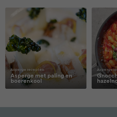
Asperge recepten
Asperge r
Asperge met paling en
Gnocch
boerenkool
hazeln