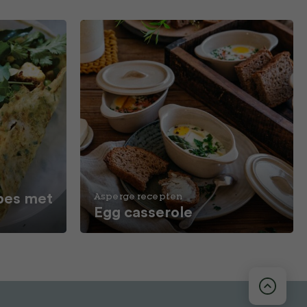
pes met
Asperge recepten
Egg casserole