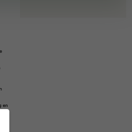
e
n
n
g en
nen