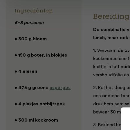
Ingrediënten
Bereiding
6–8 personen
De combinatie va
lunch, maar ook 
• 300 g bloem
1. Verwarm de ov
• 150 g boter, in blokjes
keukenmachine to
kuiltje in het mi
• 4 eieren
vershoudfolie en 
• 475 g groene
asperges
2. Rol het deeg u
een ondiepe taar
• 4 plakjes ontbijtspek
druk hem aan; sni
bewaar 30 minute
• 300 ml kookroom
3. Bekleed het k