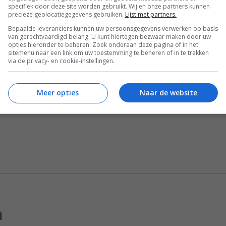
specifiek door deze site worden gebruikt. Wij en onze partners kunnen
precieze geolocatiegegevens gebruiken.
Lijst met partners.
Bepaalde leveranciers kunnen uw persoonsgegevens verwerken op basis
van gerechtvaardigd belang. U kunt hiertegen bezwaar maken door uw
opties hieronder te beheren. Zoek onderaan deze pagina of in het
en
Bakken
Diner voor 4 of meer
Gelegenheid
sitemenu naar een link om uw toestemming te beheren of in te trekken
via de privacy- en cookie-instellingen.
en
Hartige taart recepten
Kaas
Lente recepten
Quiche recepten
Recept van de dag
Recepten
Meer opties
Naar de website
Vlees
n