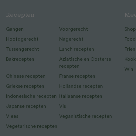
Recepten
Mee
Gangen
Voorgerecht
Shop
Hoofdgerecht
Nagerecht
Food
Tussengerecht
Lunch recepten
Frien
Bakrecepten
Aziatische en Oosterse
Kook
recepten
Win
Chinese recepten
Franse recepten
Griekse recepten
Hollandse recepten
Indonesische recepten
Italiaanse recepten
Japanse recepten
Vis
Vlees
Veganistische recepten
Vegetarische recepten