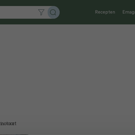
Recepten
Emaga
inotaart