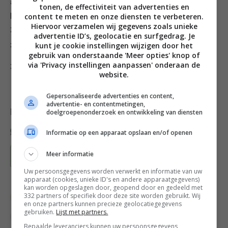
appels met het broodkruimmengsel en zet ze op de
tonen, de effectiviteit van advertenties en
content te meten en onze diensten te verbeteren.
bakplaat. Leg de bovenkanten terug en zet de appels
Hiervoor verzamelen wij gegevens zoals unieke
35–40 minuten in de oven of tot ze goudbruin en
advertentie ID’s, geolocatie en surfgedrag. Je
kunt je cookie instellingen wijzigen door het
zacht zijn.
gebruik van onderstaande 'Meer opties' knop of
via 'Privacy instellingen aanpassen' onderaan de
3. Laat iets afkoelen en serveer.
website.
Gepersonaliseerde advertenties en content,
advertentie- en contentmetingen,
doelgroepenonderzoek en ontwikkeling van diensten
Deel dit recept
Informatie op een apparaat opslaan en/of openen
Meer informatie
Bewaar recept
Uw persoonsgegevens worden verwerkt en informatie van uw
apparaat (cookies, unieke ID's en andere apparaatgegevens)
kan worden opgeslagen door, geopend door en gedeeld met
332 partners of specifiek door deze site worden gebruikt. Wij
Appelrecepten
Brood
Diner voor 4 of meer
en onze partners kunnen precieze geolocatiegegevens
gebruiken.
Lijst met partners.
Fruit recepten
Gangen
Gelegenheid
Bepaalde leveranciers kunnen uw persoonsgegevens