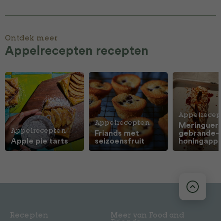
Ontdek meer
Appelrecepten recepten
Appelrecep
Appelrecepten
Meringuer
Appelrecepten
Friands met
gebrande-
Apple pie tarts
seizoensfruit
honingappe
Recepten
Meer van Food and