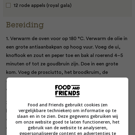
12 rode appels (royal gala)
Bereiding
1. Verwarm de oven voor op 180 °C. Verwarm de olie in
een grote antiaanbakpan op hoog vuur. Voeg de ui,
knoflook en zout en peper toe en bak al roerend 4–5
minuten of tot ze goudbruin zijn. Doe in een grote
kom. Voeg de prosciutto, het broodkruim, de
amaretti, peterselie, majoraan, het ei en de azijn toe
en meng alles.
2. Bekleed een grote bakplaat met bakpapier. Snijd de
Food and Friends gebruikt cookies (en
vergelijkbare technieken) om informatie op te
bovenkanten van de appels en zet apart. Verwijder met
slaan en in te zien. Deze gegevens gebruiken wij
een theelepel de klokhuizen en gooi ze weg; laat de
om onze website goed te laten functioneren, het
gebruik van de website te analyseren,
onderzijde van de appels intact. Vul de uitgeholde
gepersonaliseerde content en advertenties te