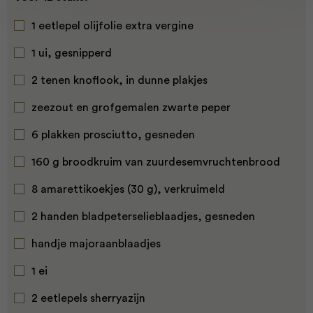
1 eetlepel olijfolie extra vergine
1 ui, gesnipperd
2 tenen knoflook, in dunne plakjes
zeezout en grofgemalen zwarte peper
6 plakken prosciutto, gesneden
160 g broodkruim van zuurdesemvruchtenbrood
8 amarettikoekjes (30 g), verkruimeld
2 handen bladpeterselieblaadjes, gesneden
handje majoraanblaadjes
1 ei
2 eetlepels sherryazijn