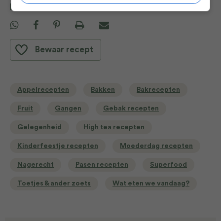
Deel dit recept
Bewaar recept
Appelrecepten
Bakken
Bakrecepten
Fruit
Gangen
Gebak recepten
Gelegenheid
High tea recepten
Kinderfeestje recepten
Moederdag recepten
Nagerecht
Pasen recepten
Superfood
Toetjes & ander zoets
Wat eten we vandaag?