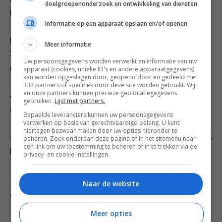
doelgroepenonderzoek en ontwikkeling van diensten
kaneel toe en roer even goed door elkaar.
Informatie op een apparaat opslaan en/of openen
Kruimeldeeg:
Meer informatie
3. Verwarm de oven voor op 200 °C. Meng bloem,
Uw persoonsgegevens worden verwerkt en informatie van uw
rietsuiker, havermout en zout in een kom.
apparaat (cookies, unieke ID's en andere apparaatgegevens)
kan worden opgeslagen door, geopend door en gedeeld met
332 partners of specifiek door deze site worden gebruikt. Wij
en onze partners kunnen precieze geolocatiegegevens
4. Snijd de boter in kleine blokjes en wrijf ze door de
gebruiken.
Lijst met partners.
droge ingrediënten tot een kruimelig deeg.
Bepaalde leveranciers kunnen uw persoonsgegevens
verwerken op basis van gerechtvaardigd belang. U kunt
hiertegen bezwaar maken door uw opties hieronder te
5. Verdeel het kruimeldeeg over de appels en bessen en
beheren. Zoek onderaan deze pagina of in het sitemenu naar
een link om uw toestemming te beheren of in te trekken via de
bak in het midden van de oven in 30 minuten gaar.
privacy- en cookie-instellingen.
Dit recept komt uit het boek ‘Heel Holland Bakt met
Naar de website
Annemarie’ van Annemarie Pronk (€24,99, Kosmos
Uitgevers).
Meer opties