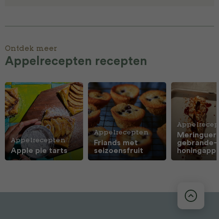
Ontdek meer
Appelrecepten recepten
Appelrecep
Appelrecepten
Meringuer
Appelrecepten
Friands met
gebrande-
Apple pie tarts
seizoensfruit
honingappe