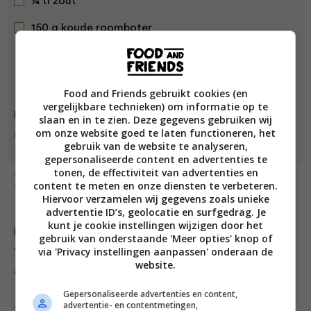
¼ tl zout
150 g koude roomboter
Food and Friends gebruikt cookies (en
vergelijkbare technieken) om informatie op te
Benodigdheden: ovenschaal 20×30 cm of een ronde
slaan en in te zien. Deze gegevens gebruiken wij
om onze website goed te laten functioneren, het
schaal met een doorsnede van 20-25 cm
gebruik van de website te analyseren,
gepersonaliseerde content en advertenties te
tonen, de effectiviteit van advertenties en
Bereiding
content te meten en onze diensten te verbeteren.
Hiervoor verzamelen wij gegevens zoals unieke
advertentie ID’s, geolocatie en surfgedrag. Je
kunt je cookie instellingen wijzigen door het
Fruitlaag:
gebruik van onderstaande 'Meer opties' knop of
via 'Privacy instellingen aanpassen' onderaan de
1. Schil de appels en verwijder het klokhuis. Snijd de
website.
appels in stukjes en doe ze in de ovenschaal.
Gepersonaliseerde advertenties en content,
advertentie- en contentmetingen,
2. Voeg de blauwe bessen, de basterdsuiker en de