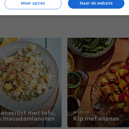
Meer opties
Naar de website
anasrijst met tofu,
Ananas
& macadamianoten
Kip met ananas