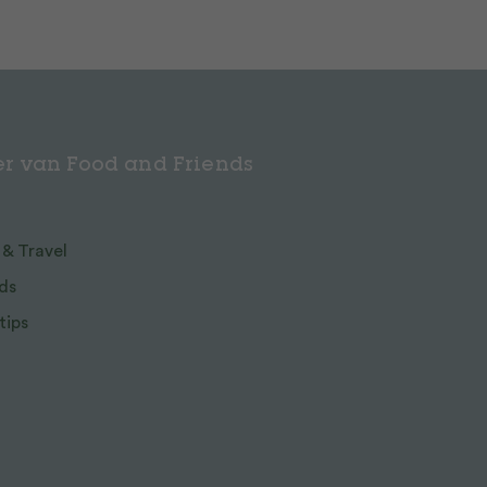
r van Food and Friends
 & Travel
ds
tips