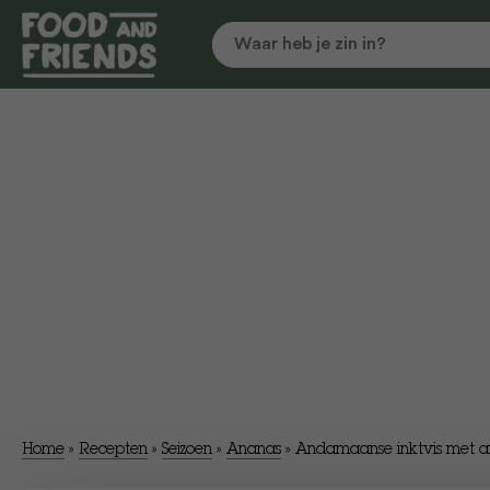
Home
»
Recepten
»
Seizoen
»
Ananas
»
Andamaanse inktvis met 