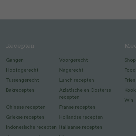
Recepten
Mee
Gangen
Voorgerecht
Shop
Hoofdgerecht
Nagerecht
Food
Tussengerecht
Lunch recepten
Frien
Bakrecepten
Aziatische en Oosterse
Kook
recepten
Win
Chinese recepten
Franse recepten
Griekse recepten
Hollandse recepten
Indonesische recepten
Italiaanse recepten