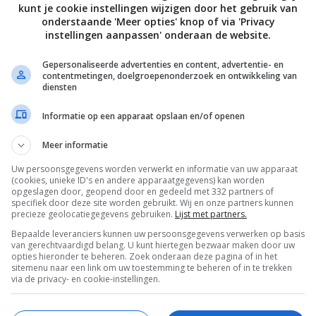
kunt je cookie instellingen wijzigen door het gebruik van
et de helft van de koriander, de chilipeper en nog wat zwart
onderstaande 'Meer opties' knop of via 'Privacy
rect en garneer het gerecht met de rest van de koriander.
instellingen aanpassen' onderaan de website.
Gepersonaliseerde advertenties en content, advertentie- en
ie David Loftus
contentmetingen, doelgroepenonderzoek en ontwikkeling van
diensten
Informatie op een apparaat opslaan en/of openen
Bewaar rece
Meer informatie
Uw persoonsgegevens worden verwerkt en informatie van uw apparaat
(cookies, unieke ID's en andere apparaatgegevens) kan worden
iatische en Oosterse recepten
Fruit recepten
Gange
opgeslagen door, geopend door en gedeeld met 332 partners of
specifiek door deze site worden gebruikt. Wij en onze partners kunnen
precieze geolocatiegegevens gebruiken.
Lijst met partners.
Keukens
Recepten
Seizoen
Vis
Bepaalde leveranciers kunnen uw persoonsgegevens verwerken op basis
van gerechtvaardigd belang. U kunt hiertegen bezwaar maken door uw
opties hieronder te beheren. Zoek onderaan deze pagina of in het
sitemenu naar een link om uw toestemming te beheren of in te trekken
via de privacy- en cookie-instellingen.