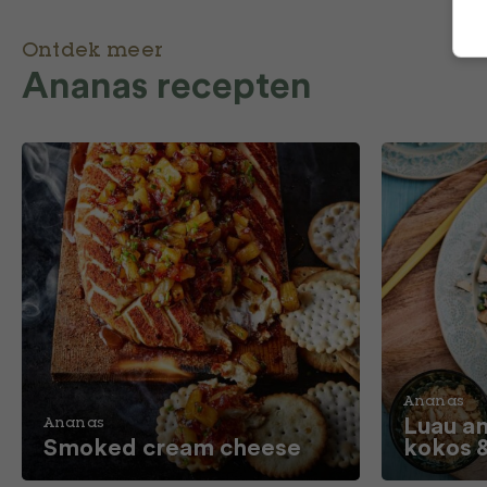
Ontdek meer
Ananas recepten
Ananas
Luau an
Ananas
Smoked cream cheese
kokos 