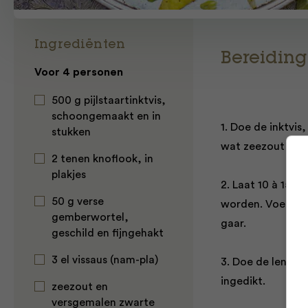
Ingrediënten
Bereiding
Voor 4 personen
500 g pijlstaartinktvis,
schoongemaakt en in
1. Doe de inktvi
stukken
wat zeezout en v
2 tenen knoflook, in
plakjes
2. Laat 10 à 15 m
50 g verse
worden. Voeg dan
gemberwortel,
gaar.
geschild en fijngehakt
3 el vissaus (nam-pla)
3. Doe de lente-u
ingedikt.
zeezout en
versgemalen zwarte