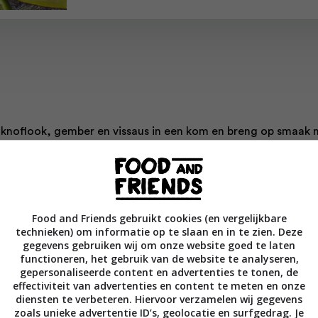
s, knoflook, gember en vissaus in een kom en breng op smaak
ersgemalen zwarte peper.
inuten marineren. Laat de olie in een wok op hoog vuur heel 
 de inktvis en de marinade toe en roerbak alles in 5 à 7 min
Food and Friends gebruikt cookies (en vergelijkbare
technieken) om informatie op te slaan en in te zien. Deze
gegevens gebruiken wij om onze website goed te laten
functioneren, het gebruik van de website te analyseren,
i en ananas erbij en roerbak nog 3 minuten, tot de saus is
gepersonaliseerde content en advertenties te tonen, de
effectiviteit van advertenties en content te meten en onze
diensten te verbeteren. Hiervoor verzamelen wij gegevens
zoals unieke advertentie ID’s, geolocatie en surfgedrag. Je