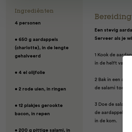
Ingrediënten
Bereiding
4 personen
Een stevig aarda
Serveer als je w
• 650 g aardappels
(charlotte), in de lengte
1 Kook de aardap
gehalveerd
in de helft van d
• 4 el olijfolie
2 Bak in een ande
de salami toe en
• 2 rode uien, in ringen
3 Doe de salami, 
• 12 plakjes gerookte
de aardappels ui
bacon, in repen
in de kom.
• 200 g pittige salami, in