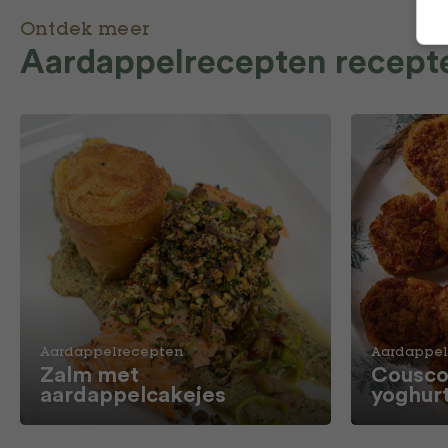
Ontdek meer
Aardappelrecepten recept
Aardappelrecepten
Aardappel
Zalm met
Cousco
aardappelcakejes
yoghur