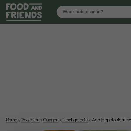
Home
»
Recepten
»
Gangen
»
Lunchgerecht
»
Aardappel-salami sc