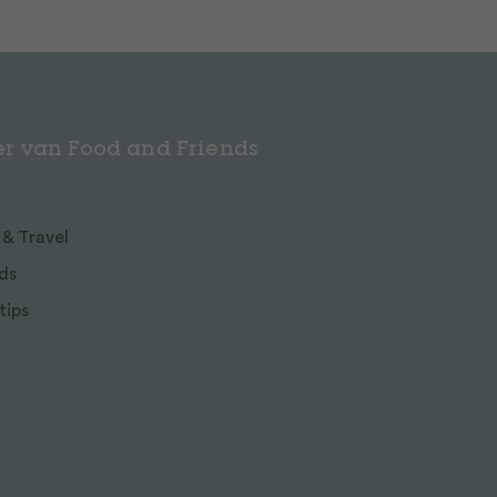
r van Food and Friends
 & Travel
ds
tips