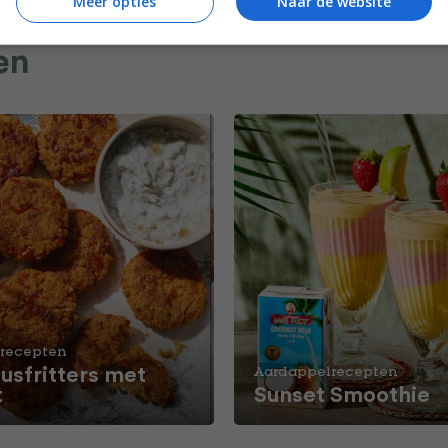
Meer opties
Naar de website
en
recepten
usfritters met
Aardappelrecepten
t
Sunset Smoothie