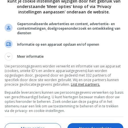
kunt je cookie instellingen wijzigen door het gebruik van
e erdoor. Bak de eieren in dezelfde pan. Serveer het gerecht
onderstaande 'Meer opties' knop of via 'Privacy
instellingen aanpassen' onderaan de website.
rooi er de peterselie over.
Gepersonaliseerde advertenties en content, advertentie- en
contentmetingen, doelgroepenonderzoek en ontwikkeling van
diensten
Bewaar rece
Informatie op een apparaat opslaan en/of openen
Meer informatie
ten
Gangen
Lunchgerecht
Makkelijke recepten
Uw persoonsgegevens worden verwerkt en informatie van uw apparaat
(cookies, unieke ID's en andere apparaatgegevens) kan worden
cepten
Seizoen
Snelle recepten
Spinazie
opgeslagen door, geopend door en gedeeld met 332 partners of
specifiek door deze site worden gebruikt. Wij en onze partners kunnen
Vlees
Wat eten we vandaag?
Winterrecepten
precieze geolocatiegegevens gebruiken.
Lijst met partners.
Bepaalde leveranciers kunnen uw persoonsgegevens verwerken op basis
van gerechtvaardigd belang. U kunt hiertegen bezwaar maken door uw
opties hieronder te beheren. Zoek onderaan deze pagina of in het
sitemenu naar een link om uw toestemming te beheren of in te trekken
via de privacy- en cookie-instellingen.