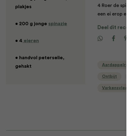
4 Roer de spinazi
plakjes
een ei erop en st
• 200 g jonge
spinazie
Deel dit recept
• 4
eieren
• handvol peterselie,
Aardappelrecep
gehakt
Ontbijt
Re
Varkensvlees