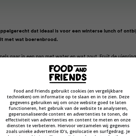
ppelgerecht dat ideaal is voor een winterse lunch of ontbij
ilt met wat boerenbrood.
pels gaar in een pan met water en wat zout. Fruit de uienrin
e olie tot ze bruin beginnen te worden.
re pan de bacon in de rest van de olie goudbruin. Voeg
Food and Friends gebruikt cookies (en vergelijkbare
 bak die 2 minuten mee.
technieken) om informatie op te slaan en in te zien. Deze
gegevens gebruiken wij om onze website goed te laten
bacon en uienringen over in een kom; laat de olie in de pan. 
functioneren, het gebruik van de website te analyseren,
gepersonaliseerde content en advertenties te tonen, de
tlekken, doe ze in de pan en bak ze goudbruin. Doe ze ook ov
effectiviteit van advertenties en content te meten en onze
diensten te verbeteren. Hiervoor verzamelen wij gegevens
zoals unieke advertentie ID’s, geolocatie en surfgedrag. Je