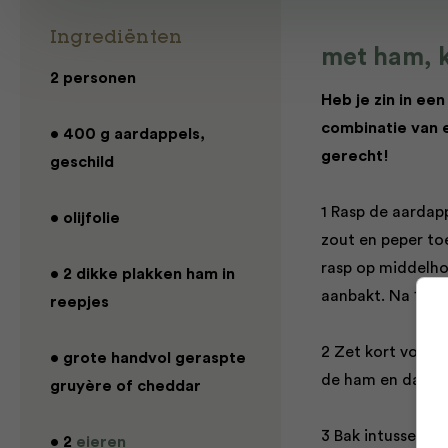
Ingrediënten
met ham, k
2 personen
Heb je zin in ee
combinatie van e
• 400 g aardappels,
gerecht!
geschild
1 Rasp de aardapp
• olijfolie
zout en peper toe
rasp op middelho
• 2 dikke plakken ham in
aanbakt. Na 15–20
reepjes
2 Zet kort voor h
• grote handvol geraspte
de ham en dan me
gruyère of cheddar
3 Bak intussen de
• 2
eieren