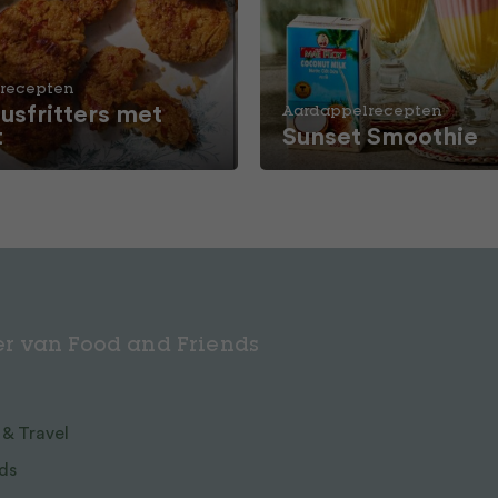
recepten
usfritters met
Aardappelrecepten
t
Sunset Smoothie
r van Food and Friends
 & Travel
ds