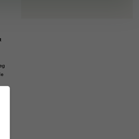
t
oeg
de
et
t