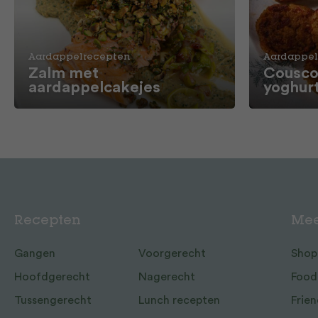
Aardappelrecepten
Aardappel
Zalm met
Cousco
aardappelcakejes
yoghur
Recepten
Mee
Gangen
Voorgerecht
Shop
Hoofdgerecht
Nagerecht
Food
Tussengerecht
Lunch recepten
Frien