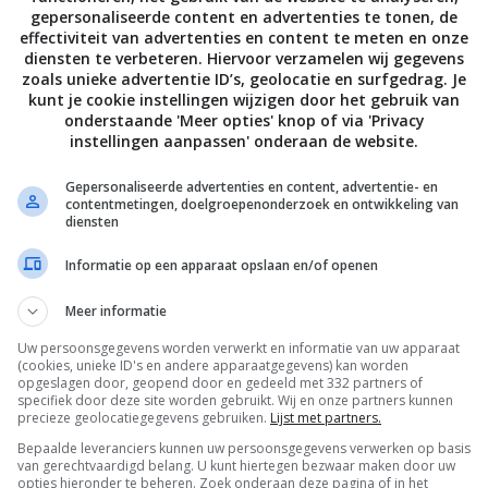
gepersonaliseerde content en advertenties te tonen, de
chep ze op de rösti, bestrooi met peterselie en serveer.
effectiviteit van advertenties en content te meten en onze
diensten te verbeteren. Hiervoor verzamelen wij gegevens
zoals unieke advertentie ID’s, geolocatie en surfgedrag. Je
al, 27,3 g vet (7,4 g verzadigd), 19,1 g eiwit, 33,4 g
kunt je cookie instellingen wijzigen door het gebruik van
 g suikers
onderstaande 'Meer opties' knop of via 'Privacy
instellingen aanpassen' onderaan de website.
 Loftus
Gepersonaliseerde advertenties en content, advertentie- en
ris
contentmetingen, doelgroepenonderzoek en ontwikkeling van
diensten
Informatie op een apparaat opslaan en/of openen
Bewaar rece
Meer informatie
Uw persoonsgegevens worden verwerkt en informatie van uw apparaat
(cookies, unieke ID's en andere apparaatgegevens) kan worden
opgeslagen door, geopend door en gedeeld met 332 partners of
ten
Brunch recepten
Diner voor twee recepten
specifiek door deze site worden gebruikt. Wij en onze partners kunnen
precieze geolocatiegegevens gebruiken.
Lijst met partners.
Lunch recepten
Makkelijke recepten
Bepaalde leveranciers kunnen uw persoonsgegevens verwerken op basis
van gerechtvaardigd belang. U kunt hiertegen bezwaar maken door uw
n
Overdag
Recepten
Snelle recepten
Vle
opties hieronder te beheren. Zoek onderaan deze pagina of in het