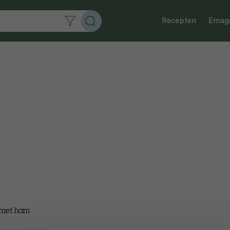
Recepten
Emaga
i met ham