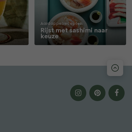
Aardappelrecepten
Rijst met sashimi naar
keuze