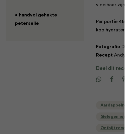
vloeibaar zijn. S
• handvol gehakte
Per portie 464 kc
peterselie
koolhydraten, 1,5
Fotografie
David
Recept
Andy Har
Deel dit recept
Aardappelrecep
Gelegenheid
Ontbijt recepte