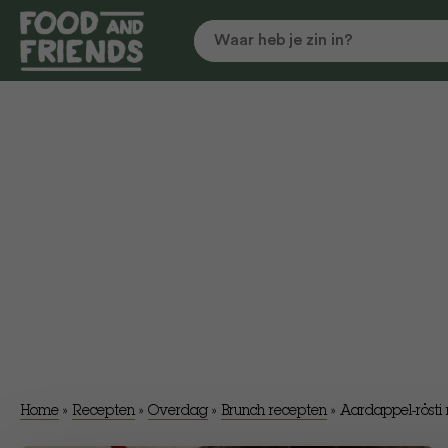
Home
»
Recepten
»
Overdag
»
Brunch recepten
»
Aardappel-röst