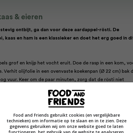
aas & eieren
n stevig ontbijt, ga dan voor deze aardappel-rösti. De
i, kaas en ham is een klassieker en doet het erg goed in di
els grof en knijp het vocht eruit. Doe de rasp in een kom, v
. Verhit olijfolie in een ovenvaste koekenpan (Ø 22 cm) bak 
og vuur. Keer om de paar minuten, zorg dat de rösti niet
 minuten is ‘ie klaar.
et serveren de grill op de hoogste stand. Bestrooi de rösti m
t de kaas. Gril in 3–4 minuten goudbruin.
Food and Friends gebruikt cookies (en vergelijkbare
technieken) om informatie op te slaan en in te zien. Deze
gegevens gebruiken wij om onze website goed te laten
 eieren in wat olijfolie tot het wit is gestold en de dooiers ne
functioneren, het gebruik van de website te analyseren,