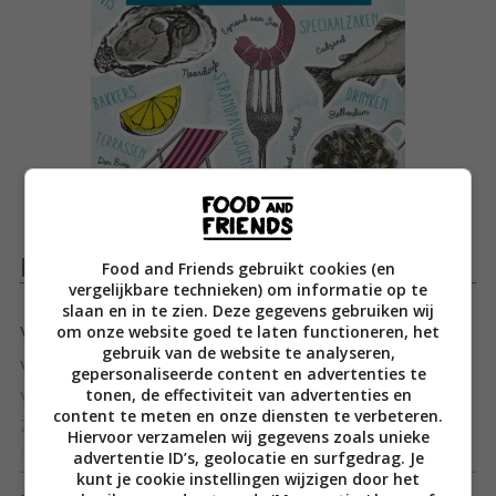
Productomschrijving
Food and Friends gebruikt cookies (en
vergelijkbare technieken) om informatie op te
slaan en in te zien. Deze gegevens gebruiken wij
om onze website goed te laten functioneren, het
Van Texel tot Zeeland; de Nederlandse kust heeft
gebruik van de website te analyseren,
volop culinair genoegen te bieden. Denk niet alleen aan
gepersonaliseerde content en advertenties te
tonen, de effectiviteit van advertenties en
vis, oesters en kreeft maar ook aan Texels lamsvlees en
content te meten en onze diensten te verbeteren.
Zeeuwse bolussen. In elke badplaats en ieder
Hiervoor verzamelen wij gegevens zoals unieke
advertentie ID’s, geolocatie en surfgedrag. Je
havenstadje zijn pareltjes van eetgelegenheden en
Toon meer
kunt je cookie instellingen wijzigen door het
speciaalzaken te vinden – maar waar moet je ze