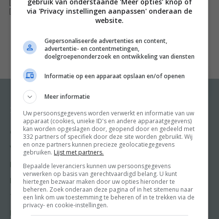
gebruik van onderstaande 'Meer opties' knop of
[ywfbt_form product_id="34467"]
via 'Privacy instellingen aanpassen' onderaan de
zoeken?
[recently_viewed_products]
website.
Jonah Freud, kookboekhandelaar en -recensent, wijst
Gepersonaliseerde advertenties en content,
advertentie- en contentmetingen,
je samen met haar dochter Cijn Prins de weg. Waar eet
doelgroepenonderzoek en ontwikkeling van diensten
je de lekkerste vis, drink je bijzonder speciaalbier en
Informatie op een apparaat opslaan en/of openen
koop je het smakelijkste ambachtelijke brood? Wat zijn
de mooiste strandtenten, de beste hotels met
Meer informatie
restaurant en bij welk terras moet je beslist even
Recepten
Meer van Food and
Uw persoonsgegevens worden verwerkt en informatie van uw
Friends
aanmeren voor een spectaculair uitzicht? Den Helder,
apparaat (cookies, unieke ID's en andere apparaatgegevens)
kan worden opgeslagen door, geopend door en gedeeld met
Gangen
Bergen aan Zee, Cadzand: de dames Freud en Prins
332 partners of specifiek door deze site worden gebruikt. Wij
Shop
en onze partners kunnen precieze geolocatiegegevens
gidsen je met veel culinaire kennis en een fijn oog voor
Voorgerecht
gebruiken.
Lijst met partners.
Food & Travel
kwaliteit en vakmanschap langs de beste adresjes langs
Hoofdgerecht
Bepaalde leveranciers kunnen uw persoonsgegevens
Friends
verwerken op basis van gerechtvaardigd belang. U kunt
onze Noordzeekust.
Nagerecht
hiertegen bezwaar maken door uw opties hieronder te
Kooktips
beheren. Zoek onderaan deze pagina of in het sitemenu naar
een link om uw toestemming te beheren of in te trekken via de
Tussengerecht
Jonah Freud geniet naam en faam als eigenares van dé
Win
privacy- en cookie-instellingen.
Lunch recepten
kookboekhandel van Nederland. Ze recenseert