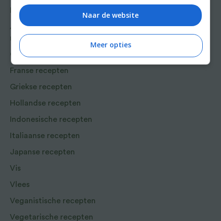
Bakrecepten
Naar de website
Aziatische en Oosterse
recepten
Meer opties
Chinese recepten
Franse recepten
Griekse recepten
Hollandse recepten
Indonesische recepten
Italiaanse recepten
Japanse recepten
Vis
Vlees
Veganistische recepten
Vegetarische recepten