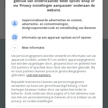
gebruik van onderstaande 'Meer opties' knop of
[ywfbt_form product_id="35038"]
alle eetmomenten die de winter rijk is: pepernoten,
via 'Privacy instellingen aanpassen' onderaan de
[recently_viewed_products]
taaitaai en borstplaat voor in de schoen en tijdens
website.
sinterklaasavond, heerlijke kerstdiners – met alle
Gepersonaliseerde advertenties en content,
kerstklassiekers en inpiratie voor nieuwe gerechten – en
advertentie- en contentmetingen,
doelgroepenonderzoek en ontwikkeling van diensten
suggesties voor hapjes en buffetten om het oudejaar
uit te luiden en het nieuwe jaar te beginnen. Uiteraard
Informatie op een apparaat opslaan en/of openen
ontbreken de recepten voor appelflappen en oliebollen
Meer informatie
niet!
Recepten
Meer van Food and
Uw persoonsgegevens worden verwerkt en informatie van uw
Friends
apparaat (cookies, unieke ID's en andere apparaatgegevens)
Maar denk ook aan het recept voor hutspot, warme
kan worden opgeslagen door, geopend door en gedeeld met
Gangen
chocoldemelk en glühwein en klassiekers uit de
332 partners of specifiek door deze site worden gebruikt. Wij
Shop
en onze partners kunnen precieze geolocatiegegevens
Voorgerecht
wintersportlanden als Kaiserschmarren, Spätzle en
gebruiken.
Lijst met partners.
Food & Travel
kaasfondue. Al dit lekkers wordt gegoten in een
Hoofdgerecht
Bepaalde leveranciers kunnen uw persoonsgegevens
Friends
verwerken op basis van gerechtvaardigd belang. U kunt
heerlijk jasje van gezelligheid en warmte. Kortom: maak
Nagerecht
hiertegen bezwaar maken door uw opties hieronder te
Kooktips
beheren. Zoek onderaan deze pagina of in het sitemenu naar
de open haard maar aan en laat je verwarmen door de
een link om uw toestemming te beheren of in te trekken via de
Tussengerecht
gerechten van 24Kitchen!
Win
privacy- en cookie-instellingen.
Lunch recepten