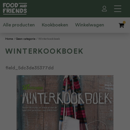
Alle producten
Kookboeken
Winkelwagen
Home
Geen categorie
Winterkookboek
WINTERKOOKBOEK
field_5dc3de35377dd