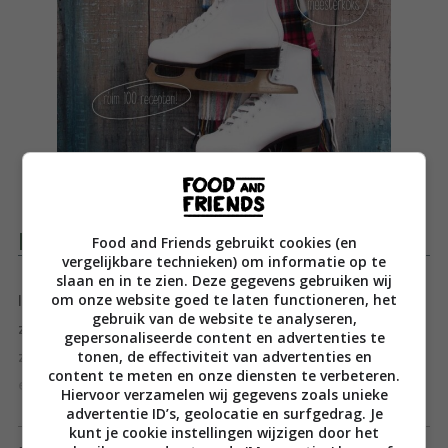
Productomschrijving
Food and Friends gebruikt cookies (en
vergelijkbare technieken) om informatie op te
slaan en in te zien. Deze gegevens gebruiken wij
om onze website goed te laten functioneren, het
In de winter is niets lekkerder dan thuis genieten van
gebruik van de website te analyseren,
zelfgemaakte lekkernijen. Of het nu gaat om
gepersonaliseerde content en advertenties te
tonen, de effectiviteit van advertenties en
zelfgebakken pepernoten of een kop ouderwetse
content te meten en onze diensten te verbeteren.
erwtensoep, de winter leent zich voor heerlijk eten.
Hiervoor verzamelen wij gegevens zoals unieke
advertentie ID’s, geolocatie en surfgedrag. Je
Toon meer
Het 24Kitchen Winterkookboek biedt inspiratie voor
kunt je cookie instellingen wijzigen door het