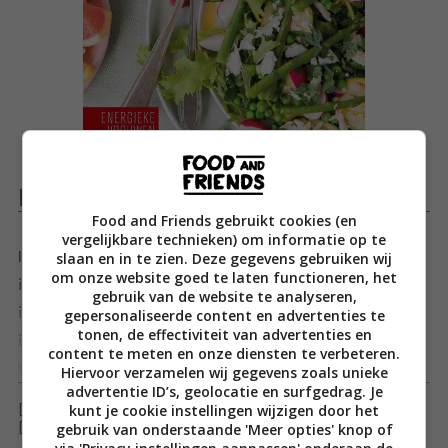
Productomschrijving
Food and Friends gebruikt cookies (en
vergelijkbare technieken) om informatie op te
slaan en in te zien. Deze gegevens gebruiken wij
In ‘Voeding & Immuunsysteem’ geeft Marjolein Dubbers
om onze website goed te laten functioneren, het
inzicht in de voedingsmiddelen die helpen om het
gebruik van de website te analyseren,
immuunsysteem gezond en sterk te houden. Het
gepersonaliseerde content en advertenties te
tonen, de effectiviteit van advertenties en
immuunsysteem beschermt tegen virussen en
content te meten en onze diensten te verbeteren.
bacteriën.
Toon meer
Hiervoor verzamelen wij gegevens zoals unieke
advertentie ID’s, geolocatie en surfgedrag. Je
n
kunt je cookie instellingen wijzigen door het
[ywfbt_form product_id="35134"]
nIn ‘Voeding & Immuunsysteem’ geeft bestsellerauteur
gebruik van onderstaande 'Meer opties' knop of
[recently_viewed_products]