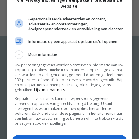
via 'Privacy instellingen aanpassen' onderaan de
Marjolein Dubbers inzicht in de voedingsmiddelen die
website.
helpen om het immuunsysteem gezond en sterk te
Gepersonaliseerde advertenties en content,
houden.
advertentie- en contentmetingen,
n
doelgroepenonderzoek en ontwikkeling van diensten
nHet immuunsysteem is een verdedigingsmechanisme
Informatie op een apparaat opslaan en/of openen
dat ons beschermt tegen indringers zoals virussen en
bacteriën. Een optimaal werkend immuunsysteem is
Meer informatie
Recepten
Meer van Food and
Friends
dus belangrijk voor onze gezondheid. Er zijn steeds
Uw persoonsgegevens worden verwerkt en informatie van uw
apparaat (cookies, unieke ID's en andere apparaatgegevens)
Gangen
meer aanwijzingen dat bepaalde stoffen in onze
kan worden opgeslagen door, geopend door en gedeeld met
Shop
332 partners of specifiek door deze site worden gebruikt. Wij
voeding een positieve invloed hebben op de werking
Voorgerecht
en onze partners kunnen precieze geolocatiegegevens
Food & Travel
van het immuunsysteem.
gebruiken.
Lijst met partners.
Hoofdgerecht
Friends
n
Bepaalde leveranciers kunnen uw persoonsgegevens
Nagerecht
verwerken op basis van gerechtvaardigd belang. U kunt
Kooktips
nWelke voedingsmiddelen helpen om het
hiertegen bezwaar maken door uw opties hieronder te
Tussengerecht
beheren. Zoek onderaan deze pagina of in het sitemenu naar
immuunsysteem gezond en sterk te houden? Lees het
Win
een link om uw toestemming te beheren of in te trekken via de
Lunch recepten
privacy- en cookie-instellingen.
in ‘Voeding & Immuunsysteem’, het tweede deel van de
serie ‘Energieke vrouwen’ van Marjolein Dubbers.
Bakrecepten