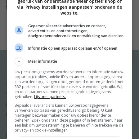
gebruik van onderstaande 'Meer opties' knop of
[ywfbt_form product_id="34617"]
via 'Privacy instellingen aanpassen' onderaan de
Spinazie in pannenkoeken? Boerenkool in maisbrood?
[recently_viewed_products]
website.
Dat kan allemaal!
Gepersonaliseerde advertenties en content,
advertentie- en contentmetingen,
Deze 100+ motiverende, innovatieve veganistische
doelgroepenonderzoek en ontwikkeling van diensten
recepten met meer dan 40 groene groenten zitten
Informatie op een apparaat opslaan en/of openen
boordevol gezonde voedingsstoffen. In dit boek staan
klassiekers als broccoli en courgette, superfoods als
Meer informatie
boerenkool en spruitjes, en bijzondere groenten als
Recepten
Meer van Food and
Uw persoonsgegevens worden verwerkt en informatie van uw
Friends
spirulina en kelp. Probeer bijvoorbeeld:
apparaat (cookies, unieke ID's en andere apparaatgegevens)
kan worden opgeslagen door, geopend door en gedeeld met
Gangen
332 partners of specifiek door deze site worden gebruikt. Wij
Shop
Chocolade-superfood-smoothie
en onze partners kunnen precieze geolocatiegegevens
Voorgerecht
gebruiken.
Lijst met partners.
Food & Travel
Samosaburrito’s met doperwten
Hoofdgerecht
Bepaalde leveranciers kunnen uw persoonsgegevens
Friends
verwerken op basis van gerechtvaardigd belang. U kunt
Pesto-polentafrietjes met pittige aioli
Nagerecht
hiertegen bezwaar maken door uw opties hieronder te
Kooktips
beheren. Zoek onderaan deze pagina of in het sitemenu naar
een link om uw toestemming te beheren of in te trekken via de
Tussengerecht
Citroen-peterselie-olijfoliecake
Win
privacy- en cookie-instellingen.
Lunch recepten
Courgettepasta bolognese