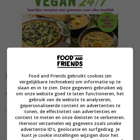
Productomschrijving
Food and Friends gebruikt cookies (en
vergelijkbare technieken) om informatie op te
slaan en in te zien. Deze gegevens gebruiken wij
om onze website goed te laten functioneren, het
Ontdek groente! Eet groente! Geniet van groente!
gebruik van de website te analyseren,
gepersonaliseerde content en advertenties te
tonen, de effectiviteit van advertenties en
Wilt u graag meer groene groenten eten, maar bent u
content te meten en onze diensten te verbeteren.
al die salades zat, dan vindt u in dit boek heerlijke,
Hiervoor verzamelen wij gegevens zoals unieke
advertentie ID’s, geolocatie en surfgedrag. Je
gezonde recepten om bij elke maaltijd groenten te
Toon meer
kunt je cookie instellingen wijzigen door het
eten, van het ontbijt tot en met het nagerecht.