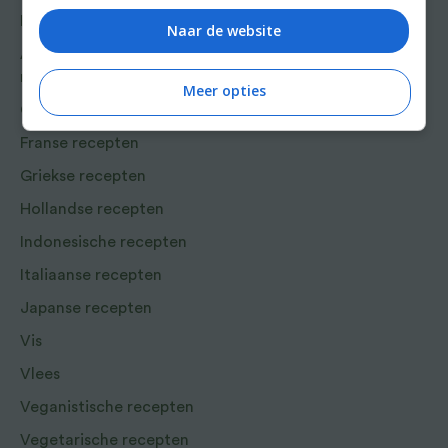
Bakrecepten
Naar de website
Chocolade-hazelnoot-avocadotaart
Aziatische en Oosterse
recepten
Meer opties
Met Vegan 24/7 geniet u van groenten – de hele dag
Chinese recepten
door!
Franse recepten
Griekse recepten
Hollandse recepten
Indonesische recepten
Italiaanse recepten
Japanse recepten
Vis
Vlees
Veganistische recepten
Vegetarische recepten