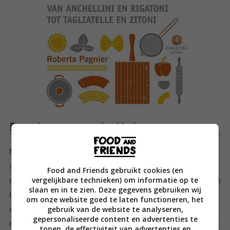
Productomschrijving
Met meer dan 130 recepten, handige tips en
aanwijzingen laat Roberta in Pastabijbel de oneindige
Food and Friends gebruikt cookies (en
vergelijkbare technieken) om informatie op te
mogelijkheden van pasta zien, uiteraard geheel volgens
slaan en in te zien. Deze gegevens gebruiken wij
Italiaanse traditie. Aan de hand van heldere instructies
om onze website goed te laten functioneren, het
gebruik van de website te analyseren,
en stap-voor-stapfotografie leer je alles over het
gepersonaliseerde content en advertenties te
maken van verschillende soorten pasta’s en sauzen. Van
tonen, de effectiviteit van advertenties en