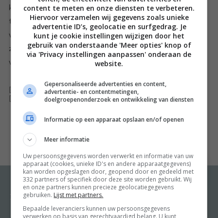
content te meten en onze diensten te verbeteren.
klassiekers zoals spaghetti carbonara en alle vongole
Hiervoor verzamelen wij gegevens zoals unieke
tot minder bekende gerechten als pizzoccheri alla
advertentie ID’s, geolocatie en surfgedrag. Je
valtellina en zite alla sangiovanello. Pastabijbel is voor
kunt je cookie instellingen wijzigen door het
gebruik van onderstaande 'Meer opties' knop of
zowel de beginnende kok als het kookwonder een
via 'Privacy instellingen aanpassen' onderaan de
verrassend en leerzaam naslagwerk.
website.
Gepersonaliseerde advertenties en content,
[ywfbt_form product_id="22819"]
advertentie- en contentmetingen,
[recently_viewed_products]
doelgroepenonderzoek en ontwikkeling van diensten
Informatie op een apparaat opslaan en/of openen
Meer informatie
Uw persoonsgegevens worden verwerkt en informatie van uw
apparaat (cookies, unieke ID's en andere apparaatgegevens)
kan worden opgeslagen door, geopend door en gedeeld met
332 partners of specifiek door deze site worden gebruikt. Wij
en onze partners kunnen precieze geolocatiegegevens
gebruiken.
Lijst met partners.
Recepten
Meer van Food and
Friends
Bepaalde leveranciers kunnen uw persoonsgegevens
verwerken op basis van gerechtvaardigd belang. U kunt