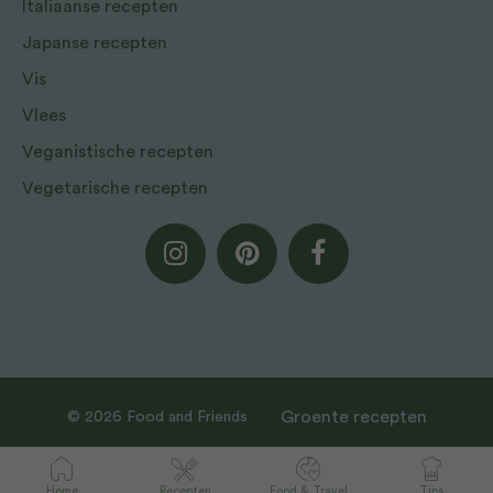
Italiaanse recepten
Japanse recepten
Vis
Vlees
Veganistische recepten
Vegetarische recepten
Groente recepten
© 2026 Food and Friends
Op voorraad
€
33,99
BESTEL NU
Home
Recepten
Food & Travel
Tips