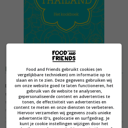
Productomschrijving
Food and Friends gebruikt cookies (en
vergelijkbare technieken) om informatie op te
slaan en in te zien. Deze gegevens gebruiken wij
om onze website goed te laten functioneren, het
De Thaise keuken staat bekend om haar levendige
gebruik van de website te analyseren,
smaken waarin zoet, zuur, zout en pittig perfect
gepersonaliseerde content en advertenties te
tonen, de effectiviteit van advertenties en
samenkomen. In dit boek komen verschillende Thaise
content te meten en onze diensten te verbeteren.
regio’s aan bod, elk met een ander smaakprofiel,
Hiervoor verzamelen wij gegevens zoals unieke
advertentie ID’s, geolocatie en surfgedrag. Je
maar stuk voor stuk om je vingers bij af te likken.
Toon meer
kunt je cookie instellingen wijzigen door het