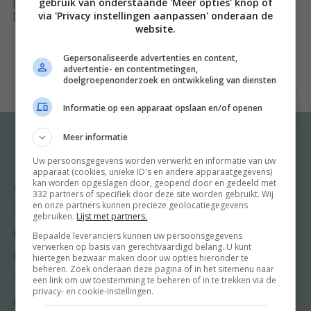
gebruik van onderstaande 'Meer opties' knop of
[ywfbt_form product_id="34773"]
via 'Privacy instellingen aanpassen' onderaan de
De complete kookbijbel over de Thaise keuken
[recently_viewed_products]
website.
Thailand, het kookboek
vertaalt de sfeer van
The land of
Gepersonaliseerde advertenties en content,
the Smile
in een prachtig uitgevoerd boek vol met
advertentie- en contentmetingen,
doelgroepenonderzoek en ontwikkeling van diensten
klassieke gerechten, achtergrondinformatie over de
keuken van de regio’s en de mooiste foto’s. De Thaise
Informatie op een apparaat opslaan en/of openen
keuken is wereldberoemd door haar uitgebalanceerde
Meer informatie
blend
van verschillende smaken: heet, zoet, zuur en
Recepten
Meer van Food and
Uw persoonsgegevens worden verwerkt en informatie van uw
zout.
Thailand, het kookboek
is de ultieme gids om deze
Friends
apparaat (cookies, unieke ID's en andere apparaatgegevens)
gewaardeerde keuken te ontdekken. Het boek bevat
kan worden opgeslagen door, geopend door en gedeeld met
Gangen
332 partners of specifiek door deze site worden gebruikt. Wij
Shop
500 recepten, van simpele snacks en drankjes tot
en onze partners kunnen precieze geolocatiegegevens
Voorgerecht
gebruiken.
Lijst met partners.
curry’s, roerbakgerechten en desserts. De klassiekers
Food & Travel
Hoofdgerecht
Bepaalde leveranciers kunnen uw persoonsgegevens
als
phat thai
en
massaman curry
komen aan bod, maar
Friends
verwerken op basis van gerechtvaardigd belang. U kunt
Nagerecht
hiertegen bezwaar maken door uw opties hieronder te
ook minder bekende gerechten zoals
pandan
pudding.
Kooktips
beheren. Zoek onderaan deze pagina of in het sitemenu naar
Allemaal authentieke gerechten uit dit levendige en
een link om uw toestemming te beheren of in te trekken via de
Tussengerecht
Win
privacy- en cookie-instellingen.
diverse land. De foto’s geven een prachtig inzicht in de
Lunch recepten