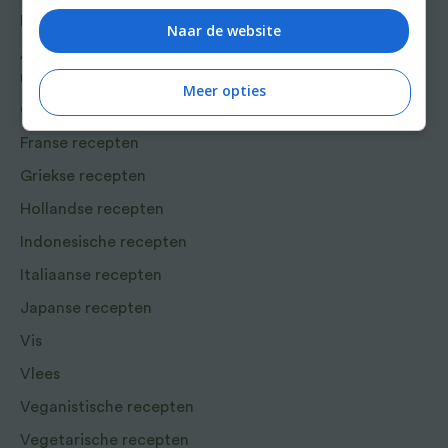
Thaise foodcultuur.
Bakrecepten
Naar de website
Aziatische en Oosterse
recepten
Meer opties
Chinese recepten
Franse recepten
Griekse recepten
Hollandse recepten
Indonesische recepten
Italiaanse recepten
Japanse recepten
Vis
Vlees
Veganistische recepten
Vegetarische recepten