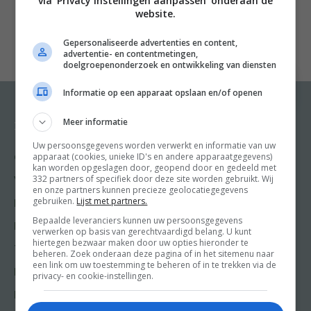
via 'Privacy instellingen aanpassen' onderaan de
Tot je dit boek in handen krijgt en bladzijde na
website.
bladzijde ontdekt dat koken voor één ook echt een
Gepersonaliseerde advertenties en content,
feest kan zijn. Want alleen voor jezelf koken, betekent
advertentie- en contentmetingen,
helemaal je zin doen. Wil je een innovatief
doelgroepenonderzoek en ontwikkeling van diensten
driegangenmenu of gewoon eindeloos veel toastjes
Informatie op een apparaat opslaan en/of openen
preparé met zo’n blinkend zoetzuur uitje op? Het kan
allemaal.
Meer informatie
Recepten
Meer van Food and
Friends
n
Uw persoonsgegevens worden verwerkt en informatie van uw
apparaat (cookies, unieke ID's en andere apparaatgegevens)
Gangen
nIn dit boek bundelt Nathalie Le Blanc, ervaren
kan worden opgeslagen door, geopend door en gedeeld met
Shop
332 partners of specifiek door deze site worden gebruikt. Wij
alleenkoker, haar beste recepten voor één. Met deze
Voorgerecht
en onze partners kunnen precieze geolocatiegegevens
Food & Travel
recepten hoef je niet langer 4 dagen na elkaar
gebruiken.
Lijst met partners.
Hoofdgerecht
Friends
hetzelfde gerecht te eten en zijn overschotten geen
Bepaalde leveranciers kunnen uw persoonsgegevens
Nagerecht
verwerken op basis van gerechtvaardigd belang. U kunt
Kooktips
overschotten meer, maar gewoon het begin van een
hiertegen bezwaar maken door uw opties hieronder te
Tussengerecht
beheren. Zoek onderaan deze pagina of in het sitemenu naar
ander lekker gerecht. Handig, zeker voor die
Win
een link om uw toestemming te beheren of in te trekken via de
Lunch recepten
privacy- en cookie-instellingen.
ingrediënten waar je altijd te veel van hebt (ja,
bloemkool, we hebben het over jou). Daarnaast deelt
Bakrecepten