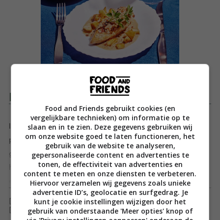
Productomschrijving
Food and Friends gebruikt cookies (en
vergelijkbare technieken) om informatie op te
slaan en in te zien. Deze gegevens gebruiken wij
In België bestaat een op de drie huishoudens uit één
om onze website goed te laten functioneren, het
persoon. Dus veel landgenoten koken minstens een
gebruik van de website te analyseren,
groot deel van de tijd alleen voor zichzelf. Maar wat is
gepersonaliseerde content en advertenties te
tonen, de effectiviteit van advertenties en
het verschil tussen koken voor twee en koken voor
content te meten en onze diensten te verbeteren.
één? Simpel: motivatie. De drempel om voor jezelf te
Toon meer
Hiervoor verzamelen wij gegevens zoals unieke
advertentie ID’s, geolocatie en surfgedrag. Je
koken is oneindig veel hoger dan die om voor twee te
kunt je cookie instellingen wijzigen door het
[ywfbt_form product_id="35657"]
koken, en dus is niet koken vaker en sneller een optie.
gebruik van onderstaande 'Meer opties' knop of
[recently_viewed_products]