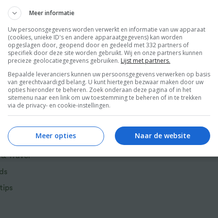
Meer informatie
Uw persoonsgegevens worden verwerkt en informatie van uw apparaat
n stomende dumplings, Crispy tempura en
(cookies, unieke ID's en andere apparaatgegevens) kan worden
opgeslagen door, geopend door en gedeeld met 332 partners of
 (Vietnamese pannenkoekjes). Dit wil je!
specifiek door deze site worden gebruikt. Wij en onze partners kunnen
precieze geolocatiegegevens gebruiken.
Lijst met partners.
Bepaalde leveranciers kunnen uw persoonsgegevens verwerken op basis
 oneindig lang buffet proeven. Evelines
van gerechtvaardigd belang. U kunt hiertegen bezwaar maken door uw
n en dat ze een echte lekkerbek is, zie je
opties hieronder te beheren. Zoek onderaan deze pagina of in het
sitemenu naar een link om uw toestemming te beheren of in te trekken
nenroti en Vietnamese egg coffee en in de
via de privacy- en cookie-instellingen.
aka Mooncake.
r van Food and Friends
Meer opties
Naar de website
 & Travel
ds
tips