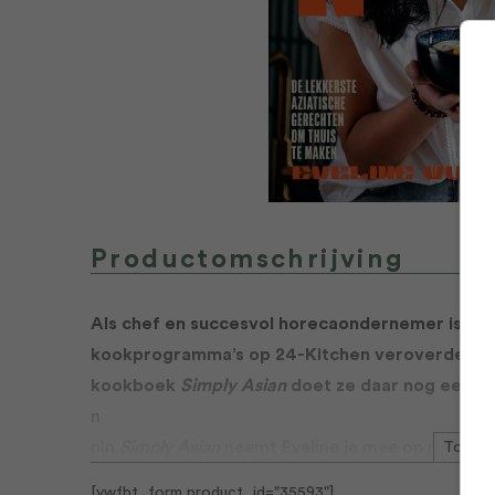
Productomschrijving
Als chef en succesvol horecaondernemer is Evel
kookprogramma’s op 24-Kitchen veroverde ze d
kookboek
Simply Asian
doet ze daar nog een s
n
nIn
Simply Asian
neemt Eveline je mee op reis naar
Toon m
Thailand, Vietnam en Korea. Ontdek hoe makkelij
[ywfbt_form product_id="35593"]