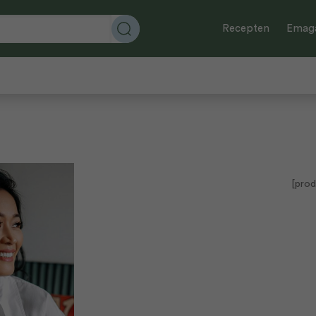
Recepten
Emaga
[prod