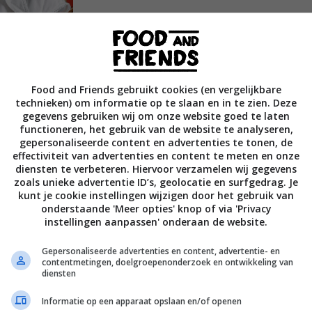
Food and Friends gebruikt cookies (en vergelijkbare
technieken) om informatie op te slaan en in te zien. Deze
gegevens gebruiken wij om onze website goed te laten
functioneren, het gebruik van de website te analyseren,
gepersonaliseerde content en advertenties te tonen, de
effectiviteit van advertenties en content te meten en onze
diensten te verbeteren. Hiervoor verzamelen wij gegevens
zoals unieke advertentie ID’s, geolocatie en surfgedrag. Je
kunt je cookie instellingen wijzigen door het gebruik van
ine Wu al lange tijd bekend en met haar
onderstaande 'Meer opties' knop of via 'Privacy
instellingen aanpassen' onderaan de website.
e harten van het grote publiek. Met haar
chepje bovenop.
Gepersonaliseerde advertenties en content, advertentie- en
contentmetingen, doelgroepenonderzoek en ontwikkeling van
diensten
 haar vijf favoriete eetlanden China, Japan,
eer
Informatie op een apparaat opslaan en/of openen
k de heerlijke smaken van Azië samen met