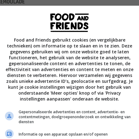
Food and Friends gebruikt cookies (en vergelijkbare
technieken) om informatie op te slaan en in te zien. Deze
gegevens gebruiken wij om onze website goed te laten
functioneren, het gebruik van de website te analyseren,
gepersonaliseerde content en advertenties te tonen, de
effectiviteit van advertenties en content te meten en onze
diensten te verbeteren. Hiervoor verzamelen wij gegevens
zoals unieke advertentie ID’s, geolocatie en surfgedrag. Je
kunt je cookie instellingen wijzigen door het gebruik van
n die graag in de keuken staat.
onderstaande 'Meer opties' knop of via 'Privacy
instellingen aanpassen' onderaan de website.
Julius Jaspers in Sausbijbel aan de hand van
Gepersonaliseerde advertenties en content, advertentie- en
contentmetingen, doelgroepenonderzoek en ontwikkeling van
 zien hoe zelf de beste sauzen en smaakmakers
diensten
, olies en vinaigrettes tot aan sauzen met of
eer
Informatie op een apparaat opslaan en/of openen
eren. En natuurlijk sauzen op basis van