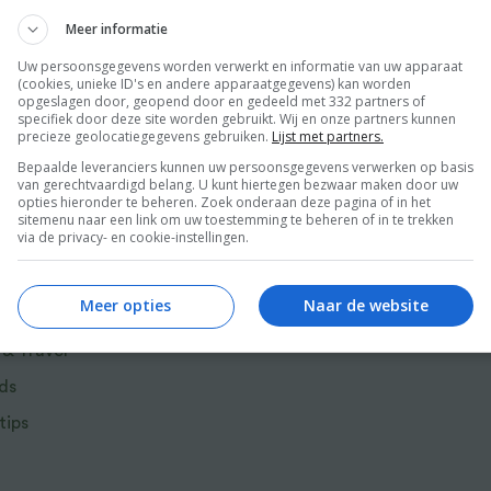
rtsauzen, onder meer op basis van fruit,
Meer informatie
de beginnende kok als de gevorderde hobby-
Uw persoonsgegevens worden verwerkt en informatie van uw apparaat
(cookies, unieke ID's en andere apparaatgegevens) kan worden
opgeslagen door, geopend door en gedeeld met 332 partners of
specifiek door deze site worden gebruikt. Wij en onze partners kunnen
precieze geolocatiegegevens gebruiken.
Lijst met partners.
Bepaalde leveranciers kunnen uw persoonsgegevens verwerken op basis
van gerechtvaardigd belang. U kunt hiertegen bezwaar maken door uw
opties hieronder te beheren. Zoek onderaan deze pagina of in het
sitemenu naar een link om uw toestemming te beheren of in te trekken
via de privacy- en cookie-instellingen.
r van Food and Friends
Meer opties
Naar de website
 & Travel
ds
tips