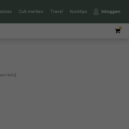
Inloggen
zines
Culi-merken
Travel
Kooktips
uct-info]