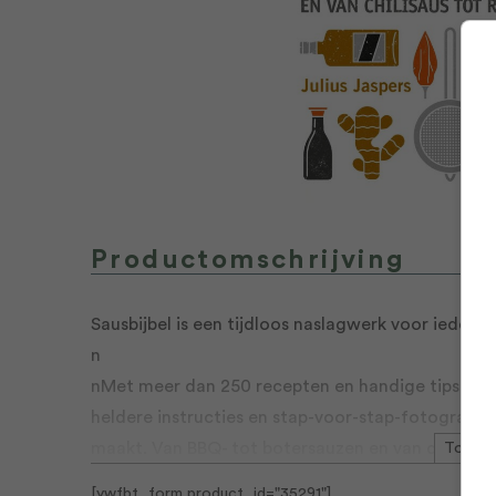
Productomschrijving
Sausbijbel is een tijdloos naslagwerk voor iederee
n
nMet meer dan 250 recepten en handige tips laat 
heldere instructies en stap-voor-stap-fotografie
maakt. Van BBQ- tot botersauzen en van dressings
Toon m
voor bij groente, vlees, vis en schaal- en schelpdi
[ywfbt_form product_id="35291"]