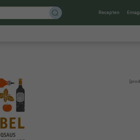
Recepten
Emaga
[prod