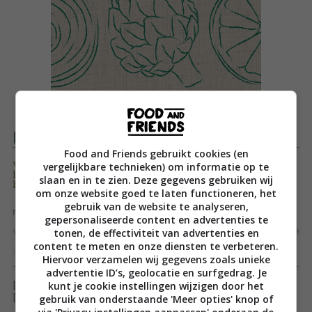
Productomschrijving
Food and Friends gebruikt cookies (en
vergelijkbare technieken) om informatie op te
Vegan recepten van Antoinette Hertsenberg en
haar dochter Eva Koffeman, die je keer op keer
slaan en in te zien. Deze gegevens gebruiken wij
blijft maken
om onze website goed te laten functioneren, het
gebruik van de website te analyseren,
nGoede kookboeken zitten onder de vlekken. Maak
gepersonaliseerde content en advertenties te
voor dit boek geen ruimte op je boekenplank maar op je
tonen, de effectiviteit van advertenties en
content te meten en onze diensten te verbeteren.
aanrecht. Antoinette en haar dochter Eva staan al ruim
Toon meer
Hiervoor verzamelen wij gegevens zoals unieke
10 jaar met veel plezier samen in de keuken en delen
advertentie ID’s, geolocatie en surfgedrag. Je
kunt je cookie instellingen wijzigen door het
[ywfbt_form product_id="35801"]
hun vegan classics met jou. Dit zijn de recepten die
gebruik van onderstaande 'Meer opties' knop of
[recently_viewed_products]
Antoinette en Eva steeds weer maken. En jij straks ook.