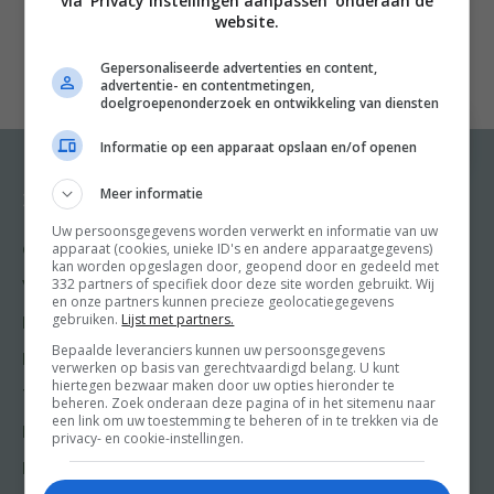
via 'Privacy instellingen aanpassen' onderaan de
website.
Niet alleen omdat ze vegan zijn, maar omdat ze
verrassend, snel, gezond en onweerstaanbaar zijn. En
Gepersonaliseerde advertenties en content,
advertentie- en contentmetingen,
omdat je partner, kinderen en vrienden erom blijven
doelgroepenonderzoek en ontwikkeling van diensten
vragen.
Informatie op een apparaat opslaan en/of openen
n
nKook, geniet, repeat. Van perzik-panzanella met
Meer informatie
Recepten
Meer van Food and
romige basilicumdressing en creamy pasta al limone
Friends
Uw persoonsgegevens worden verwerkt en informatie van uw
met groene asperges tot Midden-Oosterse traybake
apparaat (cookies, unieke ID's en andere apparaatgegevens)
Gangen
kan worden opgeslagen door, geopend door en gedeeld met
Shop
met harissayoghurt en goed-te-pruimen-crumble. Met
332 partners of specifiek door deze site worden gebruikt. Wij
Voorgerecht
en onze partners kunnen precieze geolocatiegegevens
Food & Travel
dit boek heb je elke dag een maaltijd om naar uit te
gebruiken.
Lijst met partners.
Hoofdgerecht
kijken.
Friends
Bepaalde leveranciers kunnen uw persoonsgegevens
Nagerecht
n
verwerken op basis van gerechtvaardigd belang. U kunt
Kooktips
hiertegen bezwaar maken door uw opties hieronder te
Tussengerecht
nNoot van redactie: in de vroege exemplaren van de
beheren. Zoek onderaan deze pagina of in het sitemenu naar
Win
een link om uw toestemming te beheren of in te trekken via de
eerste druk van dit boek zat nog geen insteekpagina
Lunch recepten
privacy- en cookie-instellingen.
met de recepttekst van de gouden granola.
Download
Bakrecepten
deze hier
vanaf: