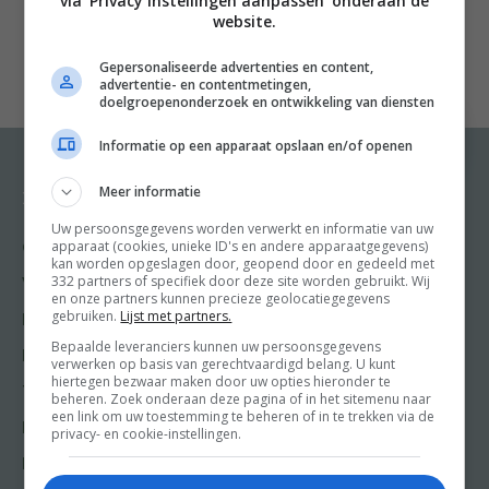
via 'Privacy instellingen aanpassen' onderaan de
n
website.
nMet recepten die van generatie op generatie zijn
Gepersonaliseerde advertenties en content,
doorgegeven, zoals Pittige cacio e pepe en
advertentie- en contentmetingen,
familiefavoriet Saltimbocca alla Romana, dit keer met
doelgroepenonderzoek en ontwikkeling van diensten
zeebaars gewikkeld in parmaham en salie. Én die
Informatie op een apparaat opslaan en/of openen
nieuwe, spannende gerechten waar de Romeinen
vandaag de dag van genieten, zoals de Vurige Chili
Meer informatie
Recepten
Meer van Food and
Friends
Sorbet, die de gloed en kleur van deze bruisende stad
Uw persoonsgegevens worden verwerkt en informatie van uw
apparaat (cookies, unieke ID's en andere apparaatgegevens)
Gangen
echt op je bord vangt.
kan worden opgeslagen door, geopend door en gedeeld met
Shop
332 partners of specifiek door deze site worden gebruikt. Wij
n
Voorgerecht
en onze partners kunnen precieze geolocatiegegevens
Food & Travel
n
Recepten uit Rome
is een heel jaar vakantie vieren in
gebruiken.
Lijst met partners.
Hoofdgerecht
Friends
eigen keuken en wegdromen met deze geweldige,
Bepaalde leveranciers kunnen uw persoonsgegevens
Nagerecht
verwerken op basis van gerechtvaardigd belang. U kunt
Kooktips
verrassende blik op een van de lekkerste eetsteden van
hiertegen bezwaar maken door uw opties hieronder te
Tussengerecht
beheren. Zoek onderaan deze pagina of in het sitemenu naar
de wereld. Dit Italiaanse kookboek mag niet ontbreken
Win
een link om uw toestemming te beheren of in te trekken via de
Lunch recepten
privacy- en cookie-instellingen.
in je collectie.
n
Bakrecepten