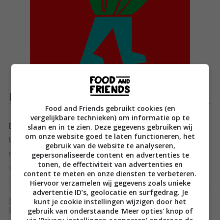
Productomschrijving
Food and Friends gebruikt cookies (en
vergelijkbare technieken) om informatie op te
slaan en in te zien. Deze gegevens gebruiken wij
Eten in … is de nieuwe reis- & kookserie van Kosmos
om onze website goed te laten functioneren, het
Uitgevers over de wereldberoemde Italiaanse keuken,
gebruik van de website te analyseren,
met Recepten uit Rome als eerste deel: een
gepersonaliseerde content en advertenties te
tonen, de effectiviteit van advertenties en
verzameling van de mooiste gerechten uit een van de
content te meten en onze diensten te verbeteren.
mooiste en lekkerste steden ter wereld, beroemd om
Toon meer
Hiervoor verzamelen wij gegevens zoals unieke
advertentie ID’s, geolocatie en surfgedrag. Je
haar iconische bezienswaardigheden en lokale
kunt je cookie instellingen wijzigen door het
[ywfbt_form product_id="35811"]
trattoria’s.
gebruik van onderstaande 'Meer opties' knop of
[recently_viewed_products]