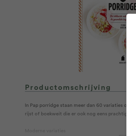
Productomschrijving
In Pap porridge staan meer dan 60 variaties op p
rijst of boekweit die er ook nog eens prachtig uit
Moderne variaties