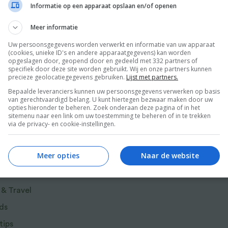
or pap. Naast de vertrouwde havermoutpap en
Informatie op een apparaat opslaan en/of openen
eer
itpap. Moderne variaties op pap, en echte
Meer informatie
Uw persoonsgegevens worden verwerkt en informatie van uw apparaat
(cookies, unieke ID's en andere apparaatgegevens) kan worden
opgeslagen door, geopend door en gedeeld met 332 partners of
specifiek door deze site worden gebruikt. Wij en onze partners kunnen
precieze geolocatiegegevens gebruiken.
Lijst met partners.
 uit Pap & porridge is een gezond ontbijt zo
Bepaalde leveranciers kunnen uw persoonsgegevens verwerken op basis
t hartige en zoete ingrediënten. Van
van gerechtvaardigd belang. U kunt hiertegen bezwaar maken door uw
do tot een frisse overnight oats met
opties hieronder te beheren. Zoek onderaan deze pagina of in het
sitemenu naar een link om uw toestemming te beheren of in te trekken
via de privacy- en cookie-instellingen.
r van Food and Friends
Meer opties
Naar de website
 & Travel
ds
tips