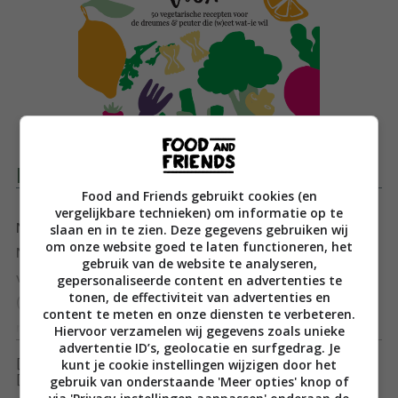
Productomschrijving
Food and Friends gebruikt cookies (en
vergelijkbare technieken) om informatie op te
slaan en in te zien. Deze gegevens gebruiken wij
Na het succesvolle kookboek
Op!
van Jet van
om onze website goed te laten functioneren, het
Nieuwkerk komt nu de opvolger! Vijftig lekkere,
gebruik van de website te analyseren,
voedzame én vegetarische gerechten voor je kind
gepersonaliseerde content en advertenties te
tonen, de effectiviteit van advertenties en
(vanaf twaalf maanden) en het hele gezin eet mee.
content te meten en onze diensten te verbeteren.
n
Toon meer
Hiervoor verzamelen wij gegevens zoals unieke
advertentie ID’s, geolocatie en surfgedrag. Je
nLekker en gezond koken voor het hele gezin, het kan
kunt je cookie instellingen wijzigen door het
[ywfbt_form product_id="35771"]
af en toe knap lastig zijn. Jet besloot daar als
gebruik van onderstaande 'Meer opties' knop of
[recently_viewed_products]