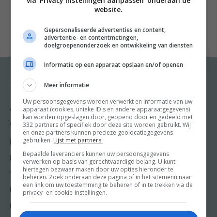
via 'Privacy instellingen aanpassen' onderaan de
foodjournalist en moeder van peuter Frenkie wat aan
website.
te doen en bracht vorig jaar het succesvolle
Gepersonaliseerde advertenties en content,
kookboek
Op!
uit. Vijftig voedzame en lekkere
advertentie- en contentmetingen,
recepten waarmee bij zowel de peuter als de rest van
doelgroepenonderzoek en ontwikkeling van diensten
het gezin de bordjes helemaal leeg gingen. Dus nooit
Informatie op een apparaat opslaan en/of openen
meer twee keer koken, zowel kinderen als ouders eten
met de pot mee en daarmee zorg je ook voor een
Meer informatie
Recepten
Meer van Food and
Friends
gezellig tafelmoment voor het hele gezin.
Uw persoonsgegevens worden verwerkt en informatie van uw
apparaat (cookies, unieke ID's en andere apparaatgegevens)
Gangen
n
kan worden opgeslagen door, geopend door en gedeeld met
Shop
332 partners of specifiek door deze site worden gebruikt. Wij
nNu is er de opvolger
Op! Vega
. Vijftig heerlijke,
Voorgerecht
en onze partners kunnen precieze geolocatiegegevens
Food & Travel
voedzame en makkelijke recepten, en alles volledig
gebruiken.
Lijst met partners.
Hoofdgerecht
Friends
vegetarisch. Denk aan een gezonde en heerlijke
Bepaalde leveranciers kunnen uw persoonsgegevens
Nagerecht
verwerken op basis van gerechtvaardigd belang. U kunt
Kooktips
traybake met zoete aardappel, bloemkool, puntpaprika
hiertegen bezwaar maken door uw opties hieronder te
Tussengerecht
beheren. Zoek onderaan deze pagina of in het sitemenu naar
en een vegaballetje, een winterstamppot met
Win
een link om uw toestemming te beheren of in te trekken via de
Lunch recepten
privacy- en cookie-instellingen.
pompoen en salie of een simpele en vullende pasta met
lof en ricotta. En als toetje rijstpudding met warme
Bakrecepten