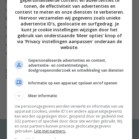
gepersonaliseerde content en advertenties te
Surinaamse smaken en ingrediënten de boventoon
tonen, de effectiviteit van advertenties en
voeren – maar dan wel
the London way
. Denk aan
content te meten en onze diensten te verbeteren.
Hiervoor verzamelen wij gegevens zoals unieke
bakkeljauwbrandade, scotchbonnetpesto en
advertentie ID’s, geolocatie en surfgedrag. Je
wentelteefjes met bakbanaan. Natuurlijk ontbreken
kunt je cookie instellingen wijzigen door het
gebruik van onderstaande 'Meer opties' knop of
ook de eerste hulp en de ongeëvenaarde saotosoep
via 'Privacy instellingen aanpassen' onderaan de
van zijn moeder niet. Kortom: recepten met een ziel,
website.
om met zo veel mogelijk mensen te delen.
Gepersonaliseerde advertenties en content,
advertentie- en contentmetingen,
doelgroepenonderzoek en ontwikkeling van diensten
[ywfbt_form product_id="22855"]
[recently_viewed_products]
Informatie op een apparaat opslaan en/of openen
Meer informatie
Uw persoonsgegevens worden verwerkt en informatie van uw
apparaat (cookies, unieke ID's en andere apparaatgegevens)
kan worden opgeslagen door, geopend door en gedeeld met
332 partners of specifiek door deze site worden gebruikt. Wij
en onze partners kunnen precieze geolocatiegegevens
gebruiken.
Lijst met partners.