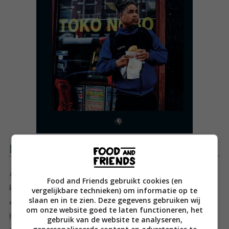
Productomschrijving
Mijn recepten – Van appeltaart tot saotosoep
van chef-
Food and Friends gebruikt cookies (en
kok London Loy (1974) zindert van de liefde voor koken
vergelijkbare technieken) om informatie op te
slaan en in te zien. Deze gegevens gebruiken wij
en eten. Met oog voor traditie en trots als
om onze website goed te laten functioneren, het
hoofdingrediënt creëert London recepten waarbij
gebruik van de website te analyseren,