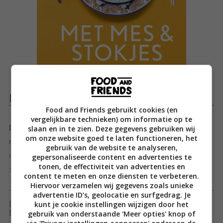
Productomschrijving
Food and Friends gebruikt cookies (en
vergelijkbare technieken) om informatie op te
slaan en in te zien. Deze gegevens gebruiken wij
De ultieme combinatie van smaken en verhalen
om onze website goed te laten functioneren, het
n
gebruik van de website te analyseren,
nBij Mascha thuis in de keuken is het nooit saai, want
gepersonaliseerde content en advertenties te
tonen, de effectiviteit van advertenties en
ze probeert graag wat nieuws. Knallende
content te meten en onze diensten te verbeteren.
smaakcombinaties zijn haar handelsmerk: haringtartaar
Toon meer
Hiervoor verzamelen wij gegevens zoals unieke
advertentie ID’s, geolocatie en surfgedrag. Je
met komkommer, galettes met emmenthaler en ei,
kunt je cookie instellingen wijzigen door het
[ywfbt_form product_id="35494"]
aubergine met lente-ui en miso. Geleid door haar
gebruik van onderstaande 'Meer opties' knop of
[recently_viewed_products]