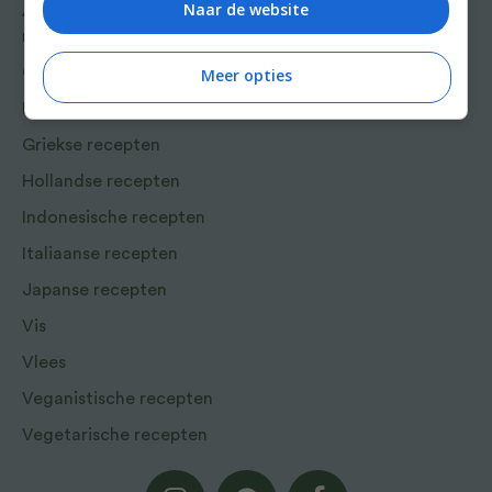
Naar de website
Aziatische en Oosterse
recepten
Chinese recepten
Meer opties
Franse recepten
Griekse recepten
Hollandse recepten
Indonesische recepten
Italiaanse recepten
Japanse recepten
Vis
Vlees
Veganistische recepten
Vegetarische recepten