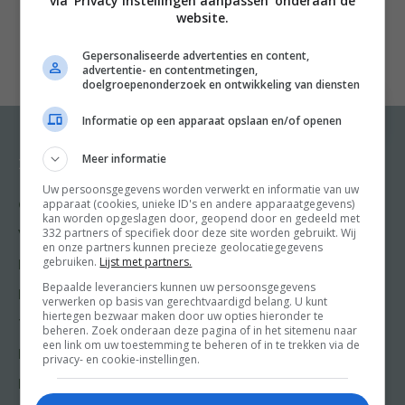
via 'Privacy instellingen aanpassen' onderaan de
nieuwsgierigheid en gevoel voor avontuur vindt ze de
website.
meest bijzondere recepten én verhalen.
Gepersonaliseerde advertenties en content,
nMet mes & stokjes bevat 70 van de allerlekkerste
advertentie- en contentmetingen,
internationale gerechten, van Bang Bang Chicken en
doelgroepenonderzoek en ontwikkeling van diensten
Fladderak tot Pizookie en Mulligatawny. En altijd met
Informatie op een apparaat opslaan en/of openen
een haalbare boodschappenlijst en overzichtelijke
bereidingswijze. Mascha’s zoektocht naar een
Meer informatie
Recepten
Meer van Food and
Friends
combinatie van zeer onbekende gerechten en juist heel
Uw persoonsgegevens worden verwerkt en informatie van uw
apparaat (cookies, unieke ID's en andere apparaatgegevens)
Gangen
bekende ingrediënten levert bijzondere verhalen op die
kan worden opgeslagen door, geopend door en gedeeld met
Shop
332 partners of specifiek door deze site worden gebruikt. Wij
garant staan voor lachsalvo’s en een vrachtlading aan
Voorgerecht
en onze partners kunnen precieze geolocatiegegevens
Food & Travel
verrassende weetjes.
gebruiken.
Lijst met partners.
Hoofdgerecht
Friends
nEen onweerstaanbaar kookboek: gerechten die nét
Bepaalde leveranciers kunnen uw persoonsgegevens
Nagerecht
verwerken op basis van gerechtvaardigd belang. U kunt
Kooktips
even anders zijn en maakbaar voor iedereen.
hiertegen bezwaar maken door uw opties hieronder te
Tussengerecht
beheren. Zoek onderaan deze pagina of in het sitemenu naar
Win
een link om uw toestemming te beheren of in te trekken via de
Lunch recepten
privacy- en cookie-instellingen.
Bakrecepten