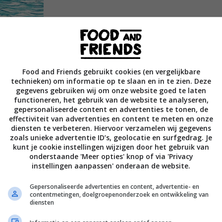
Food and Friends gebruikt cookies (en vergelijkbare
technieken) om informatie op te slaan en in te zien. Deze
gegevens gebruiken wij om onze website goed te laten
functioneren, het gebruik van de website te analyseren,
gepersonaliseerde content en advertenties te tonen, de
effectiviteit van advertenties en content te meten en onze
diensten te verbeteren. Hiervoor verzamelen wij gegevens
zoals unieke advertentie ID’s, geolocatie en surfgedrag. Je
sproken tot in de hoogste gastronomische
kunt je cookie instellingen wijzigen door het gebruik van
eid van olijfolie, granaatappelmelasse en
onderstaande 'Meer opties' knop of via 'Privacy
instellingen aanpassen' onderaan de website.
cht in onze benadering van ingrediënten en
pannen recepten vertelt ze je de verhalen van
Gepersonaliseerde advertenties en content, advertentie- en
contentmetingen, doelgroepenonderzoek en ontwikkeling van
de vele en gevarieerde smaken van de
diensten
oudige gerechten die ze het liefst kookt.