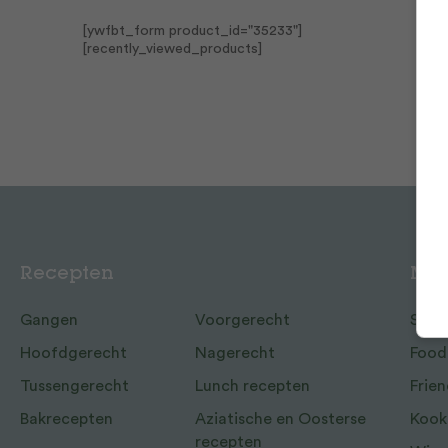
[ywfbt_form product_id="35233"]
[recently_viewed_products]
Recepten
Mee
Gangen
Voorgerecht
Shop
Hoofdgerecht
Nagerecht
Food
Tussengerecht
Lunch recepten
Frien
Bakrecepten
Aziatische en Oosterse
Kook
recepten