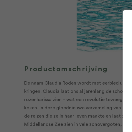
Productomschrijving
De naam Claudia Roden wordt met eerbied uitge
kringen. Claudia laat ons al jarenlang de schoonh
rozenharissa zien – wat een revolutie teweegbra
koken. In deze gloednieuwe verzameling van onts
de reizen die ze in haar leven maakte en laat ze 
Middellandse Zee zien in vele zonovergoten, eenv