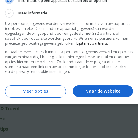
Informatie op een apparaat opslaan en/of openen
Meer informatie
Uw persoonsgegevens worden verwerkt en informatie van uw apparaat
(cookies, unieke ID's en andere apparaatgegevens) kan worden
opgeslagen door, geopend door en gedeeld met 332 partners of
specifiek door deze site worden gebruikt. Wij en onze partners kunnen
precieze geolocatiegegevens gebruiken.
Lijst met partners.
Bepaalde leveranciers kunnen uw persoonsgegevens verwerken op basis
van gerechtvaardigd belang. U kunt hiertegen bezwaar maken door uw
opties hieronder te beheren. Zoek onderaan deze pagina of in het
sitemenu naar een link om uw toestemming te beheren of in te trekken
via de privacy- en cookie-instellingen.
r van Food and Friends
Meer opties
Naar de website
 & Travel
ds
tips