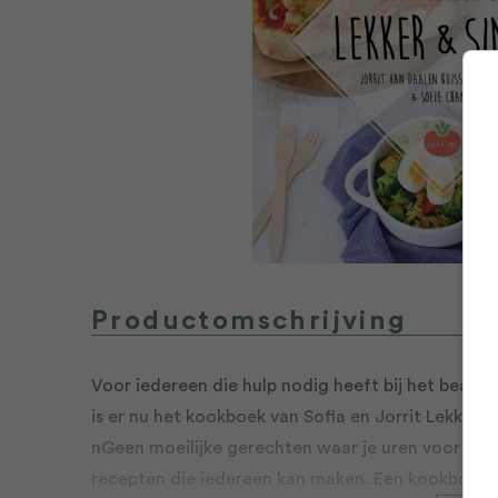
Productomschrijving
Voor iedereen die hulp nodig heeft bij het bean
is er nu het kookboek van Sofia en Jorrit Lekker &
nGeen moeilijke gerechten waar je uren voor in 
recepten die iedereen kan maken. Een kookboek m