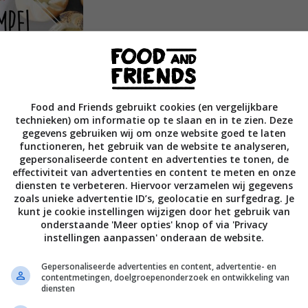
Food and Friends gebruikt cookies (en vergelijkbare
technieken) om informatie op te slaan en in te zien. Deze
gegevens gebruiken wij om onze website goed te laten
functioneren, het gebruik van de website te analyseren,
gepersonaliseerde content en advertenties te tonen, de
effectiviteit van advertenties en content te meten en onze
diensten te verbeteren. Hiervoor verzamelen wij gegevens
zoals unieke advertentie ID’s, geolocatie en surfgedrag. Je
kunt je cookie instellingen wijzigen door het gebruik van
onderstaande 'Meer opties' knop of via 'Privacy
instellingen aanpassen' onderaan de website.
twoorden van de vraag: ‘wat eten we vandaag?’
 Simpel.
Gepersonaliseerde advertenties en content, advertentie- en
contentmetingen, doelgroepenonderzoek en ontwikkeling van
de keuken moet staan maar lekkere en simpele
diensten
et 200 recepten voor een lekker, simpel en