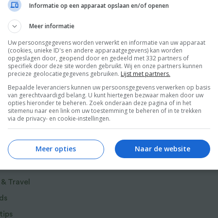
op tafel staan zoals een zelfgemaakt broodje
Informatie op een apparaat opslaan en/of openen
eer
el, een pasta-ovenschotel met Boursin, taco
Meer informatie
 zoals een kip-pesto wraptaart.
Uw persoonsgegevens worden verwerkt en informatie van uw apparaat
(cookies, unieke ID's en andere apparaatgegevens) kan worden
opgeslagen door, geopend door en gedeeld met 332 partners of
cepten en de succesnummers van hun culinaire
specifiek door deze site worden gebruikt. Wij en onze partners kunnen
precieze geolocatiegegevens gebruiken.
Lijst met partners.
andelijks meer dan 400.000 unieke bezoekers
Bepaalde leveranciers kunnen uw persoonsgegevens verwerken op basis
van gerechtvaardigd belang. U kunt hiertegen bezwaar maken door uw
opties hieronder te beheren. Zoek onderaan deze pagina of in het
sitemenu naar een link om uw toestemming te beheren of in te trekken
Chanou zijn de oprichters van de populaire
via de privacy- en cookie-instellingen.
chten zij zich fulltime op het schrijven over
r van Food and Friends
Meer opties
Naar de website
p een simpele manier een lekkere maaltijd kunt
 & Travel
ds
tips