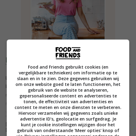
Productomschrijving
Food and Friends gebruikt cookies (en
vergelijkbare technieken) om informatie op te
slaan en in te zien. Deze gegevens gebruiken wij
Lekker gelukkig met happy, healthy treats uit het
om onze website goed te laten functioneren, het
bakboek van Foodie-ness. Lekker zoet, lekker gelukkig!
gebruik van de website te analyseren,
n
gepersonaliseerde content en advertenties te
tonen, de effectiviteit van advertenties en
nNot so guilty pleasures, dat is waar ‘Lekker Gelukkig’
content te meten en onze diensten te verbeteren.
van Instagramsensatie Foodie-ness, a.k.a. Carolina van
Toon meer
Hiervoor verzamelen wij gegevens zoals unieke
advertentie ID’s, geolocatie en surfgedrag. Je
Dorenmalen, om draait. Je gelukkig voelen, dat is het
kunt je cookie instellingen wijzigen door het
[ywfbt_form product_id="35211"]
doel. Ook als je bewust eet, kun je jezelf – en anderen –
gebruik van onderstaande 'Meer opties' knop of
[recently_viewed_products]