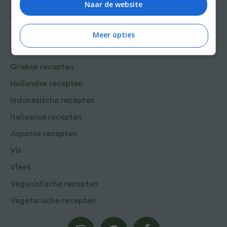
Naar de website
Aziatische en Oosterse
recepten
Chinese recepten
Meer opties
Franse recepten
Griekse recepten
Hollandse recepten
Indonesische recepten
Italiaanse recepten
Japanse recepten
Vis
Vlees
Veganistische recepten
Vegetarische recepten