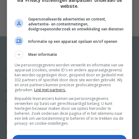
via 'Privacy instellingen aanpassen' onderaan de
verwennen met bewuste, lekkere home-baked treats.
website.
Van healthy bananabread bij je koffie, een calorie-arme
Gepersonaliseerde advertenties en content,
vegan blondie voor tussendoor of een gezonde choco-
advertentie- en contentmetingen,
loco truffel na het eten – voor elk moment heeft
doelgroepenonderzoek en ontwikkeling van diensten
Foodie-ness een makkelijk en healthy baksel. Lekker
Informatie op een apparaat opslaan en/of openen
zoet en hartig, lekker gelukkig!
n
Meer informatie
Recepten
Meer van Food and
Friends
nCarolina van Dorenmalen, a.k.a. Foodie-ness,
Uw persoonsgegevens worden verwerkt en informatie van uw
apparaat (cookies, unieke ID's en andere apparaatgegevens)
Gangen
inspireert dagelijks 128.000 fans met haar posts, vlogs,
kan worden opgeslagen door, geopend door en gedeeld met
Shop
332 partners of specifiek door deze site worden gebruikt. Wij
podcast en boeken rondom eten, move & mind – drie
Voorgerecht
en onze partners kunnen precieze geolocatiegegevens
Food & Travel
pijlers voor een bewuste en gezonde lifestyle. Eerder
gebruiken.
Lijst met partners.
Hoofdgerecht
Friends
verschenen van haar Geluksfactor 10 en Het
Bepaalde leveranciers kunnen uw persoonsgegevens
Nagerecht
verwerken op basis van gerechtvaardigd belang. U kunt
Kooktips
Geluksdieet.
hiertegen bezwaar maken door uw opties hieronder te
Tussengerecht
beheren. Zoek onderaan deze pagina of in het sitemenu naar
Win
een link om uw toestemming te beheren of in te trekken via de
Lunch recepten
privacy- en cookie-instellingen.
Bakrecepten