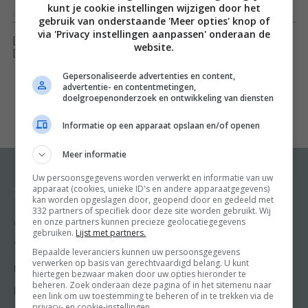
kunt je cookie instellingen wijzigen door het
producten en rijk aan voedingsstoffen – laten de zusjes
Toon meer
gebruik van onderstaande 'Meer opties' knop of
Hemsley zien hoe eenvoudig lekker en gezond eten
via 'Privacy instellingen aanpassen' onderaan de
[ywfbt_form product_id="34562"]
website.
eigenlijk is. Door het accent te leggen op een
[recently_viewed_products]
eenvoudige basis en het gebruik van slechts enkele
Gepersonaliseerde advertenties en content,
advertentie- en contentmetingen,
ingrediënten is dit nu voor echt iedereen haalbaar.
doelgroepenonderzoek en ontwikkeling van diensten
De mooie foto’s en het enthousiasme van Jasmine en
Informatie op een apparaat opslaan en/of openen
Melissa loodsen je moeiteloos
door de gevarieerde recepten. Daarnaast staat het
Meer informatie
boek vol met praktische tips voor het maken van een
Uw persoonsgegevens worden verwerkt en informatie van uw
weekplanning, koken voor kinderen, bouillon maken en
apparaat (cookies, unieke ID's en andere apparaatgegevens)
Recepten
Meer van Food and
kan worden opgeslagen door, geopend door en gedeeld met
Friends
nog veel meer.
332 partners of specifiek door deze site worden gebruikt. Wij
en onze partners kunnen precieze geolocatiegegevens
Gangen
gebruiken.
Lijst met partners.
Shop
Hemsley + Hemsley staat voor Jasmine en Melissa
Voorgerecht
Bepaalde leveranciers kunnen uw persoonsgegevens
Food & Travel
verwerken op basis van gerechtvaardigd belang. U kunt
Hemsley. In 2010 begonnen de zussen als privéchef-koks
Hoofdgerecht
hiertegen bezwaar maken door uw opties hieronder te
Friends
en kookten ze thuis bij mensen die gezonder en
beheren. Zoek onderaan deze pagina of in het sitemenu naar
Nagerecht
een link om uw toestemming te beheren of in te trekken via de
Kooktips
energieker wilden leven. Daarnaast gaven ze hun
privacy- en cookie-instellingen.