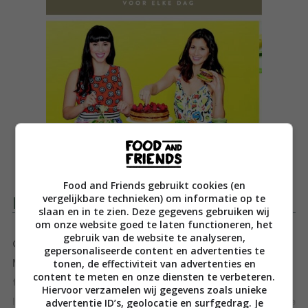
Food and Friends gebruikt cookies (en
vergelijkbare technieken) om informatie op te
Productomschrijving
slaan en in te zien. Deze gegevens gebruiken wij
om onze website goed te laten functioneren, het
gebruik van de website te analyseren,
Genieten van lekker eten, daar gaat het Jasmine en
gepersonaliseerde content en advertenties te
tonen, de effectiviteit van advertenties en
Melissa Hemsley om. Simpel om te maken, heerlijk om
content te meten en onze diensten te verbeteren.
te delen en toevalligerwijs ook nog eens goed voor je.
Hiervoor verzamelen wij gegevens zoals unieke
advertentie ID’s, geolocatie en surfgedrag. Je
In 140 recepten – gebaseerd op natuurlijke, onbewerkte