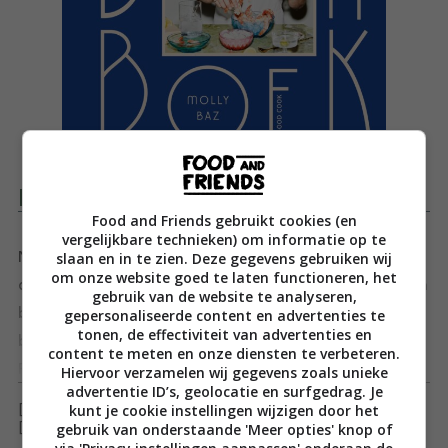
Productomschrijving
Food and Friends gebruikt cookies (en
vergelijkbare technieken) om informatie op te
slaan en in te zien. Deze gegevens gebruiken wij
New York Times-bestseller: Kook dit boek (stuk)! ‘Kook
om onze website goed te laten functioneren, het
dit boek’ is een door en door modern kookboek om een
gebruik van de website te analyseren,
betere, inventieve en creatieve thuiskok te worden en
gepersonaliseerde content en advertenties te
tonen, de effectiviteit van advertenties en
biedt smaakvolle gerechten die iedereen kan maken.
content te meten en onze diensten te verbeteren.
Receptontwikkelaar en voormalig Bon Appétit-ster
Toon meer
Hiervoor verzamelen wij gegevens zoals unieke
advertentie ID’s, geolocatie en surfgedrag. Je
Molly Baz geeft een opwindende spoedcursus in de
kunt je cookie instellingen wijzigen door het
[ywfbt_form product_id="35448"]
basisprincipes van koken. Met de ‘7 gouden regels’ –
gebruik van onderstaande 'Meer opties' knop of
[recently_viewed_products]