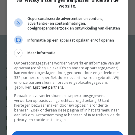
via 'Privacy instellingen aanpassen' onderaan de
o.a. hoe je gerechten op smaak kan brengen, dat
website.
textuur en perfect uitgevoerde kooktechnieken alles
Gepersonaliseerde advertenties en content,
bepalend zijn – kook je moeiteloos door alle 95
advertentie- en contentmetingen,
recepten heen en blijf je deze herhalen. De recepten
doelgroepenonderzoek en ontwikkeling van diensten
zijn een aantrekkelijke mix van eenvoudige, informele
Informatie op een apparaat opslaan en/of openen
maar restaurantwaardige ‘cheffy’ gerechten. Met de
diverse QR-codes heeft de gebruiker direct toegang
Meer informatie
Recepten
Meer van Food and
Friends
tot instructievideo’s over de wat lastigere
Uw persoonsgegevens worden verwerkt en informatie van uw
apparaat (cookies, unieke ID's en andere apparaatgegevens)
Gangen
kooktechnieken. Ga aan de slag en kook dit boek stuk:
kan worden opgeslagen door, geopend door en gedeeld met
Shop
332 partners of specifiek door deze site worden gebruikt. Wij
van voorgerecht tot en met desserts. Gegrilde
Voorgerecht
en onze partners kunnen precieze geolocatiegegevens
Food & Travel
aubergines met gepekelde rozijnen in
gebruiken.
Lijst met partners.
Hoofdgerecht
Friends
basilicumdressing, langzaam gegaarde kip met
Bepaalde leveranciers kunnen uw persoonsgegevens
Nagerecht
verwerken op basis van gerechtvaardigd belang. U kunt
Kooktips
geplette aardappeltjes, piri-piri en aioli, krokante
hiertegen bezwaar maken door uw opties hieronder te
Tussengerecht
beheren. Zoek onderaan deze pagina of in het sitemenu naar
botergarnalen, salade met halloumi, perzik en tomaat
Win
een link om uw toestemming te beheren of in te trekken via de
Lunch recepten
privacy- en cookie-instellingen.
of maak de overheerlijk miso-appeltaart. Met vele
basisrecepten voor diverse dressings, sauzen,
Bakrecepten