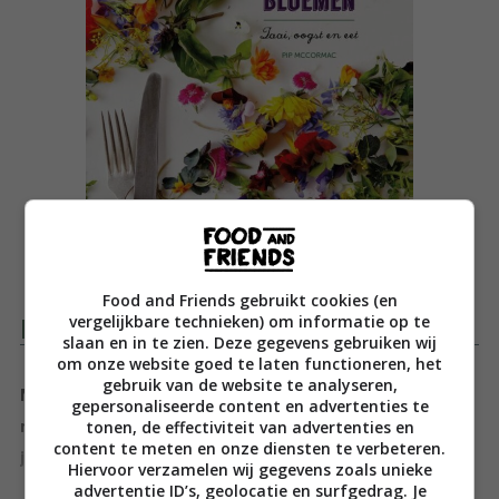
Food and Friends gebruikt cookies (en
vergelijkbare technieken) om informatie op te
Productomschrijving
slaan en in te zien. Deze gegevens gebruiken wij
om onze website goed te laten functioneren, het
gebruik van de website te analyseren,
Maak van elk gerecht een schilderijtje met “Koken
gepersonaliseerde content en advertenties te
tonen, de effectiviteit van advertenties en
met kruiden & bloemen”. Pip McCormac laat zien hoe
content te meten en onze diensten te verbeteren.
je je maaltijd letterlijk opfleurt!
Hiervoor verzamelen wij gegevens zoals unieke
advertentie ID’s, geolocatie en surfgedrag. Je