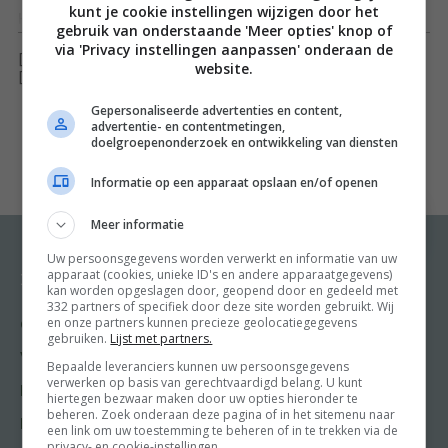
kunt je cookie instellingen wijzigen door het
Het gebruik van kruiden en eetbare bloemen in de
Toon meer
gebruik van onderstaande 'Meer opties' knop of
keuken is oneindig. Koken met kruiden & bloemen laat
via 'Privacy instellingen aanpassen' onderaan de
[ywfbt_form product_id="34863"]
website.
je zien dat er meer is dan de klassieke combinaties kip
[recently_viewed_products]
met rozemarijn of witvis met dille. Maak je eigen
Gepersonaliseerde advertenties en content,
advertentie- en contentmetingen,
jasmijndressing, bak appelmuffins met vlierbloesem en
doelgroepenonderzoek en ontwikkeling van diensten
tijm, serveer zeebaars eens met honing en seringen en
Informatie op een apparaat opslaan en/of openen
zit niet achter de geraniums, maar gebruik de blaadjes
in een fantastische cocktail.
Meer informatie
Uw persoonsgegevens worden verwerkt en informatie van uw
Koken met kruiden & bloemen geeft je een overzicht
apparaat (cookies, unieke ID's en andere apparaatgegevens)
Recepten
Meer van Food and
kan worden opgeslagen door, geopend door en gedeeld met
Friends
van tientallen kruiden en eetbare bloemen die je zelf
332 partners of specifiek door deze site worden gebruikt. Wij
en onze partners kunnen precieze geolocatiegegevens
Gangen
makkelijk kunt kweken, vervolgens oogsten en …
gebruiken.
Lijst met partners.
Shop
vervolgens gebruiken in de keuken. Van basilicum,
Voorgerecht
Bepaalde leveranciers kunnen uw persoonsgegevens
Food & Travel
verwerken op basis van gerechtvaardigd belang. U kunt
rozenblaadjes, viooltjes tot en met zuring; geef je
Hoofdgerecht
hiertegen bezwaar maken door uw opties hieronder te
Friends
ontbijt, lunch, drankjes en feestelijke hoofd- en
beheren. Zoek onderaan deze pagina of in het sitemenu naar
Nagerecht
een link om uw toestemming te beheren of in te trekken via de
Kooktips
bijgerechten een extra twist.
privacy- en cookie-instellingen.