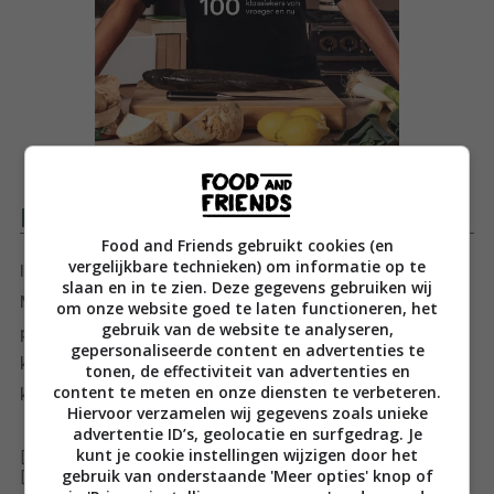
Productomschrijving
Food and Friends gebruikt cookies (en
vergelijkbare technieken) om informatie op te
In Klassieke kost toont Dagelijkse kost-chef Jeroen
slaan en in te zien. Deze gegevens gebruiken wij
Meus zijn diepgewortelde waardering voor het pure
om onze website goed te laten functioneren, het
gebruik van de website te analyseren,
product. In 100 gerechten, die elk op hun manier
gepersonaliseerde content en advertenties te
klassiek zijn, brengt hij een ode aan de hedendaagse
tonen, de effectiviteit van advertenties en
content te meten en onze diensten te verbeteren.
klassieke keuken.
Hiervoor verzamelen wij gegevens zoals unieke
advertentie ID’s, geolocatie en surfgedrag. Je
kunt je cookie instellingen wijzigen door het
[ywfbt_form product_id="35563"]
gebruik van onderstaande 'Meer opties' knop of
[recently_viewed_products]