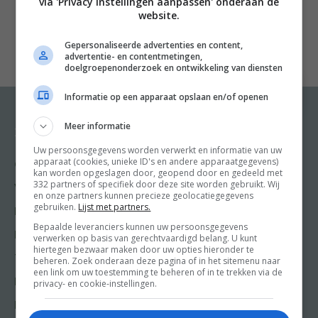
via 'Privacy instellingen aanpassen' onderaan de
website.
Gepersonaliseerde advertenties en content,
advertentie- en contentmetingen,
doelgroepenonderzoek en ontwikkeling van diensten
Informatie op een apparaat opslaan en/of openen
Meer informatie
Recepten
Meer van Food and
Friends
Uw persoonsgegevens worden verwerkt en informatie van uw
apparaat (cookies, unieke ID's en andere apparaatgegevens)
Gangen
kan worden opgeslagen door, geopend door en gedeeld met
Shop
332 partners of specifiek door deze site worden gebruikt. Wij
Voorgerecht
en onze partners kunnen precieze geolocatiegegevens
Food & Travel
gebruiken.
Lijst met partners.
Hoofdgerecht
Friends
Bepaalde leveranciers kunnen uw persoonsgegevens
Nagerecht
verwerken op basis van gerechtvaardigd belang. U kunt
Kooktips
hiertegen bezwaar maken door uw opties hieronder te
Tussengerecht
beheren. Zoek onderaan deze pagina of in het sitemenu naar
Win
een link om uw toestemming te beheren of in te trekken via de
Lunch recepten
privacy- en cookie-instellingen.
Bakrecepten