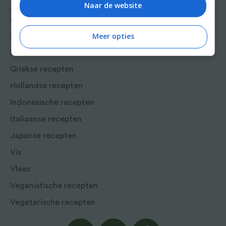
Naar de website
Aziatische en Oosterse
recepten
Meer opties
Chinese recepten
Franse recepten
Griekse recepten
Hollandse recepten
Indonesische recepten
Italiaanse recepten
Japanse recepten
Vis
Vlees
Veganistische recepten
Vegetarische recepten