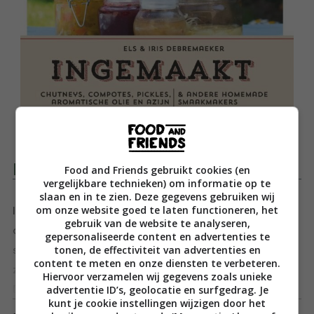
Productomschrijving
Food and Friends gebruikt cookies (en
vergelijkbare technieken) om informatie op te
slaan en in te zien. Deze gegevens gebruiken wij
om onze website goed te laten functioneren, het
Inmaken ouderwets? Niet als je kiest voor de trendy
gebruik van de website te analyseren,
chutneys, verrassend moderne pickles en andere
gepersonaliseerde content en advertenties te
tonen, de effectiviteit van advertenties en
smaakmakers van Ingemaakt. De tendens om opnieuw
content te meten en onze diensten te verbeteren.
zelf groenten en fruit te bewaren inspireerde de zusjes
Hiervoor verzamelen wij gegevens zoals unieke
advertentie ID’s, geolocatie en surfgedrag. Je
Debremaeker tot vernieuwende recepten, zoals
Toon meer
kunt je cookie instellingen wijzigen door het
perenchutney met gember, rodebietpickles met