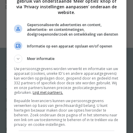
gebruik van onderstaande 'Meer opties' knop of
[ywfbt_form product_id="35004"]
via 'Privacy instellingen aanpassen' onderaan de
venkelzaad en ingemaakte uitjes met honing en port.
[recently_viewed_products]
website.
Voor wie heimwee heeft naar de traditionele smaken is
er appelcompote, ingemaakte kriekjes of
Gepersonaliseerde advertenties en content,
advertentie- en contentmetingen,
tomatenpuree. Voor wie het graag dicht bij huis houdt,
doelgroepenonderzoek en ontwikkeling van diensten
is er mosterd met Belgisch bier of witloofchutney. Wie
Informatie op een apparaat opslaan en/of openen
het daarentegen allemaal graag iets exotischer heeft,
kan zijn hartje ophalen aan Italiaanse mostarda of
Meer informatie
Japanse opgelegde gember. Voor elk wat wils dus! Wie
Recepten
Meer van Food and
Uw persoonsgegevens worden verwerkt en informatie van uw
Friends
de zusjes kent, weet dat elk recept én haalbaar én
apparaat (cookies, unieke ID's en andere apparaatgegevens)
kan worden opgeslagen door, geopend door en gedeeld met
Gangen
verrukkelijk is. Haal de inmaakpotten maar boven! Els
332 partners of specifiek door deze site worden gebruikt. Wij
Shop
en onze partners kunnen precieze geolocatiegegevens
Debremaeker is mama en eigenaar van ‘Njamelicious,
Voorgerecht
gebruiken.
Lijst met partners.
Food & Travel
kookavonturen’. Ze heeft een diploma Chinees op zak,
Hoofdgerecht
Bepaalde leveranciers kunnen uw persoonsgegevens
Friends
verwerken op basis van gerechtvaardigd belang. U kunt
kan je alles vertellen over bloemen en planten maar
Nagerecht
hiertegen bezwaar maken door uw opties hieronder te
Kooktips
voelt zich pas echt thuis in de keuken. Els creëert de
beheren. Zoek onderaan deze pagina of in het sitemenu naar
een link om uw toestemming te beheren of in te trekken via de
Tussengerecht
recepten en doet de styling van de gerechten. Kom
Win
privacy- en cookie-instellingen.
Lunch recepten
meer over haar te weten op haar site