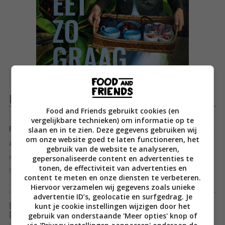
Productomschrijving
Food and Friends gebruikt cookies (en
vergelijkbare technieken) om informatie op te
slaan en in te zien. Deze gegevens gebruiken wij
Pascale inspireert als geen ander met haar eenvoudige,
om onze website goed te laten functioneren, het
aantrekkelijke recepten. Haar boeken worden steeds
gebruik van de website te analyseren,
mooier, zijn telkens anders en toch heel herkenbaar.
gepersonaliseerde content en advertenties te
tonen, de effectiviteit van advertenties en
Met de uitdagende titel Ik eet zo graag brengt ze een
content te meten en onze diensten te verbeteren.
statement: gezond eten is lekker. Het betekent ook
Toon meer
Hiervoor verzamelen wij gegevens zoals unieke
advertentie ID’s, geolocatie en surfgedrag. Je
graag eten, zelfs veel eten en volop genieten. In de
kunt je cookie instellingen wijzigen door het
[ywfbt_form product_id="35267"]
kookfilosofie van Pascale gaat het niet om wat je niet
gebruik van onderstaande 'Meer opties' knop of
[recently_viewed_products]