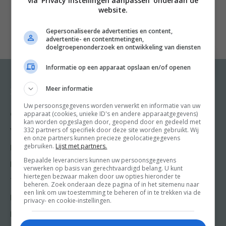
via 'Privacy instellingen aanpassen' onderaan de
mag eten. Het gaat om graag eten en kunnen
website.
uitpakken met mooie lekkere gerechten die iedereen
Gepersonaliseerde advertenties en content,
verrassen en die bovendien een plezier zijn om klaar te
advertentie- en contentmetingen,
maken. Maximaal resultaat met weinig werk. Bij Pascale
doelgroepenonderzoek en ontwikkeling van diensten
vind je geen lange ingrediëntenlijsten.
Informatie op een apparaat opslaan en/of openen
n
nDit heerlijke boek boordevol heerlijke recepten en
Meer informatie
Recepten
Meer van Food and
Friends
prachtige foto’s is dan ook een perfecte manier om
Uw persoonsgegevens worden verwerkt en informatie van uw
apparaat (cookies, unieke ID's en andere apparaatgegevens)
Gangen
jezelf en je geliefden te verwennen en sterker en
kan worden opgeslagen door, geopend door en gedeeld met
Shop
332 partners of specifiek door deze site worden gebruikt. Wij
gelukkiger in het leven te laten staan.
Voorgerecht
en onze partners kunnen precieze geolocatiegegevens
Food & Travel
gebruiken.
Lijst met partners.
Hoofdgerecht
Friends
Bepaalde leveranciers kunnen uw persoonsgegevens
Nagerecht
verwerken op basis van gerechtvaardigd belang. U kunt
Kooktips
hiertegen bezwaar maken door uw opties hieronder te
Tussengerecht
beheren. Zoek onderaan deze pagina of in het sitemenu naar
Win
een link om uw toestemming te beheren of in te trekken via de
Lunch recepten
privacy- en cookie-instellingen.
Bakrecepten