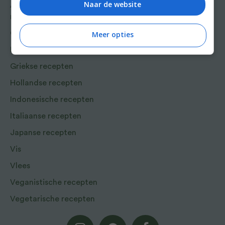
Naar de website
Aziatische en Oosterse
recepten
Chinese recepten
Meer opties
Franse recepten
Griekse recepten
Hollandse recepten
Indonesische recepten
Italiaanse recepten
Japanse recepten
Vis
Vlees
Veganistische recepten
Vegetarische recepten