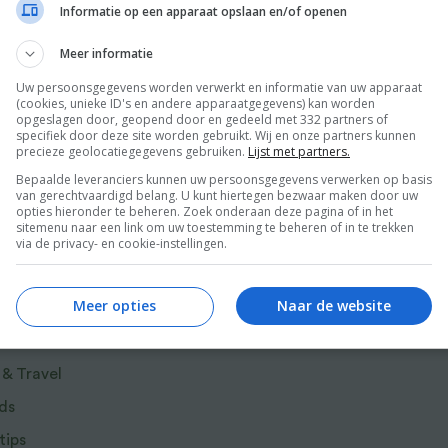
n smaaksensatie mee die je zonder meer zal
Informatie op een apparaat opslaan en/of openen
eer
he zwarte goud, verdient dan ook een plekje
Meer informatie
Uw persoonsgegevens worden verwerkt en informatie van uw apparaat
(cookies, unieke ID's en andere apparaatgegevens) kan worden
opgeslagen door, geopend door en gedeeld met 332 partners of
nkelijke mosselrecepten. Door verschillende
specifiek door deze site worden gebruikt. Wij en onze partners kunnen
precieze geolocatiegegevens gebruiken.
Lijst met partners.
 dan de klassieke gekookte mosselen met frites
Bepaalde leveranciers kunnen uw persoonsgegevens verwerken op basis
cepten neigen naar alle windstreken en zijn
van gerechtvaardigd belang. U kunt hiertegen bezwaar maken door uw
Sergio. Met prachtige fotografie en
opties hieronder te beheren. Zoek onderaan deze pagina of in het
sitemenu naar een link om uw toestemming te beheren of in te trekken
verhalen.
via de privacy- en cookie-instellingen.
r van Food and Friends
Meer opties
Naar de website
 & Travel
ds
tips