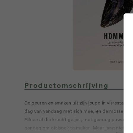
Productomschrijving
De geuren en smaken uit zijn jeugd in visrestaur
dag van vandaag met zich mee, en de mossel is daa
Alleen al die krachtige jus, met genoeg power om
genoeg om dit boek te maken. Maar lang niet d