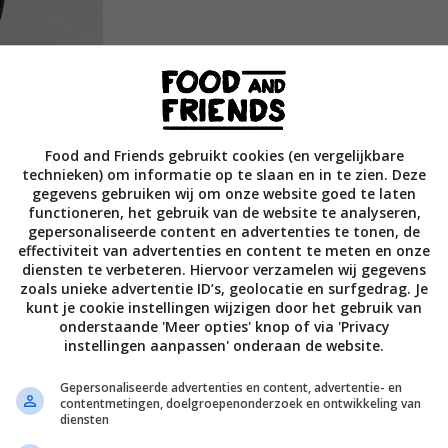
Food and Friends gebruikt cookies (en vergelijkbare
technieken) om informatie op te slaan en in te zien. Deze
gegevens gebruiken wij om onze website goed te laten
functioneren, het gebruik van de website te analyseren,
gepersonaliseerde content en advertenties te tonen, de
effectiviteit van advertenties en content te meten en onze
diensten te verbeteren. Hiervoor verzamelen wij gegevens
zoals unieke advertentie ID’s, geolocatie en surfgedrag. Je
kunt je cookie instellingen wijzigen door het gebruik van
onderstaande 'Meer opties' knop of via 'Privacy
instellingen aanpassen' onderaan de website.
ant Oud Sluis draagt Sergio Herman tot op de
rbij het diepst verankerd in zijn herinnering.
Gepersonaliseerde advertenties en content, advertentie- en
contentmetingen, doelgroepenonderzoek en ontwikkeling van
 de allerbeste sauzen te creëren, was reden
diensten
e enige: gemarineerde, gekookte, gestoomde