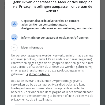
hier kunt kopen.
gebruik van onderstaande 'Meer opties' knop of
[ywfbt_form product_id="35757"]
via 'Privacy instellingen aanpassen' onderaan de
n
[recently_viewed_products]
website.
nTussen de recepten door nemen we je mee op
culinaire ontdekkingstocht langs de hoekstenen van de
Gepersonaliseerde advertenties en content,
advertentie- en contentmetingen,
Japanse eetcultuur met vette verhalen, spetterende
doelgroepenonderzoek en ontwikkeling van diensten
fotografie en zinderende film.
Informatie op een apparaat opslaan en/of openen
n
nHokkai is sinds 1993 een begrip in de haven van
Meer informatie
IJmuiden. Japanners in heel Europa voelen zich weer
Uw persoonsgegevens worden verwerkt en informatie van uw
Recepten
Meer van Food and
apparaat (cookies, unieke ID's en andere apparaatgegevens)
Friends
even thuis dankzij de bijzondere visproducten die het
kan worden opgeslagen door, geopend door en gedeeld met
Gangen
bedrijf bij hen bezorgt. In het restaurant Hokkai Kitchen
332 partners of specifiek door deze site worden gebruikt. Wij
Shop
en onze partners kunnen precieze geolocatiegegevens
maken ook Nederlanders kennis met de echte Japanse
Voorgerecht
gebruiken.
Lijst met partners.
Food & Travel
eetcultuur.
Bepaalde leveranciers kunnen uw persoonsgegevens
Hoofdgerecht
verwerken op basis van gerechtvaardigd belang. U kunt
Friends
hiertegen bezwaar maken door uw opties hieronder te
Nagerecht
beheren. Zoek onderaan deze pagina of in het sitemenu naar
Kooktips
een link om uw toestemming te beheren of in te trekken via de
Tussengerecht
privacy- en cookie-instellingen.
Win
Lunch recepten