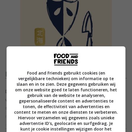
Food and Friends gebruikt cookies (en
Productomschrijving
vergelijkbare technieken) om informatie op te
slaan en in te zien. Deze gegevens gebruiken wij
om onze website goed te laten functioneren, het
Dit boek gaat over het eten dat elke dag gegeten
gebruik van de website te analyseren,
wordt door miljoenen bouwvakkers, politici,
gepersonaliseerde content en advertenties te
tonen, de effectiviteit van advertenties en
scholieren, ouderen, zakenlui en huismoeders: katei-
content te meten en onze diensten te verbeteren.
ryori, de Japanse thuiskeuken. Gerechten die je
Hiervoor verzamelen wij gegevens zoals unieke
advertentie ID’s, geolocatie en surfgedrag. Je
gemakkelijk zelf maakt met ingrediënten die je gewoon
Toon meer
kunt je cookie instellingen wijzigen door het