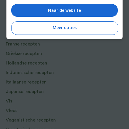
Bakrecepten
Naar de website
Aziatische en Oosterse
recepten
Meer opties
Chinese recepten
Franse recepten
Griekse recepten
Hollandse recepten
Indonesische recepten
Italiaanse recepten
Japanse recepten
Vis
Vlees
Veganistische recepten