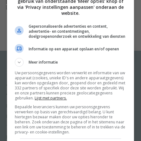
gebruik van onderstaande 'Meer opties' knop of
[ywfbt_form product_id="34940"]
via 'Privacy instellingen aanpassen' onderaan de
[recently_viewed_products]
website.
Hét handboek voor iedere kamado-gebruiker
Gepersonaliseerde advertenties en content,
advertentie- en contentmetingen,
-Maak kennis met de kamado: een van oorsprong
doelgroepenonderzoek en ontwikkeling van diensten
Japanse kleioven, zoals de Big Green Egg, de Grill
Informatie op een apparaat opslaan en/of openen
Dome en de Primo
-Leer alles over de geschiedenis van de kamado en zet
Meer informatie
de eerste stappen naar het gebruik ervan
Recepten
Meer van Food and
Uw persoonsgegevens worden verwerkt en informatie van uw
Friends
-Met 40 haalbare recepten om met verse ingrediënten
apparaat (cookies, unieke ID's en andere apparaatgegevens)
kan worden opgeslagen door, geopend door en gedeeld met
Gangen
onvergetelijke maaltijden te maken
332 partners of specifiek door deze site worden gebruikt. Wij
Shop
en onze partners kunnen precieze geolocatiegegevens
-Zowel geschikt voor thuiskoks met ambitie als voor
Voorgerecht
gebruiken.
Lijst met partners.
Food & Travel
professionals die meer inzicht willen krijgen in de
Hoofdgerecht
Bepaalde leveranciers kunnen uw persoonsgegevens
Friends
verwerken op basis van gerechtvaardigd belang. U kunt
werking van de kamado
Nagerecht
hiertegen bezwaar maken door uw opties hieronder te
Kooktips
beheren. Zoek onderaan deze pagina of in het sitemenu naar
een link om uw toestemming te beheren of in te trekken via de
Tussengerecht
Win
privacy- en cookie-instellingen.
Lunch recepten
Jeroen Hazebroek is barbecuekok en kookt van jongs af