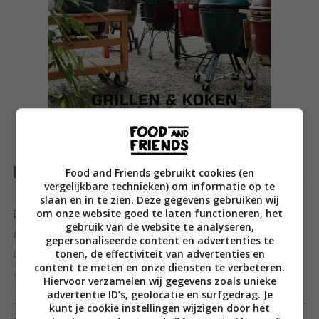
Productomschrijving
Food and Friends gebruikt cookies (en
vergelijkbare technieken) om informatie op te
slaan en in te zien. Deze gegevens gebruiken wij
om onze website goed te laten functioneren, het
Ben jij de trotse eigenaar van een Big Green Egg of een
gebruik van de website te analyseren,
andere mooie kamado? Dan is dit het boek voor jou!
gepersonaliseerde content en advertenties te
tonen, de effectiviteit van advertenties en
Leer alles over de geschiedenis vn de kamado en lees
content te meten en onze diensten te verbeteren.
wat voor heerlijke recepten je er mee kan maken. Dit
Hiervoor verzamelen wij gegevens zoals unieke
advertentie ID’s, geolocatie en surfgedrag. Je
boek is een must voor iedere kamado- of BBQ-
Toon meer
kunt je cookie instellingen wijzigen door het
liefhebber!