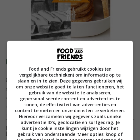
Productomschrijving
Food and Friends gebruikt cookies (en
vergelijkbare technieken) om informatie op te
slaan en in te zien. Deze gegevens gebruiken wij
Bakliefhebbers opgelet. De historische verhalen en
om onze website goed te laten functioneren, het
recepten uit Het Nederlands bakboek staan garant
gebruik van de website te analyseren,
voor uren lees- en bakplezier. Ontdek onze bakcultuur
gepersonaliseerde content en advertenties te
tonen, de effectiviteit van advertenties en
met dit Kookboek van het Jaar.
content te meten en onze diensten te verbeteren.
n
Toon meer
Hiervoor verzamelen wij gegevens zoals unieke
advertentie ID’s, geolocatie en surfgedrag. Je
nNederland een land zonder culinaire cultuur? Onzin! In
kunt je cookie instellingen wijzigen door het
[ywfbt_form product_id="35122"]
Het Nederlandse bakboek van Gaitri Pagrach-Chandra
gebruik van onderstaande 'Meer opties' knop of
[recently_viewed_products]