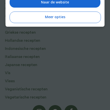
Naar de website
Aziatische en Oosterse
recepten
Chinese recepten
Meer opties
Franse recepten
Griekse recepten
Hollandse recepten
Indonesische recepten
Italiaanse recepten
Japanse recepten
Vis
Vlees
Veganistische recepten
Vegetarische recepten