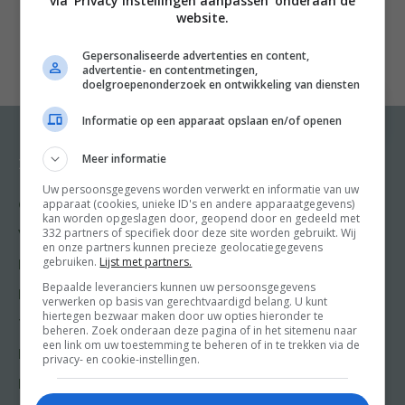
via 'Privacy instellingen aanpassen' onderaan de
ontdek je dat als het gaat om bakken, Nederland juist
website.
een lange traditie en eigen identiteit heeft. Net als de
Gepersonaliseerde advertenties en content,
Fransen hebben wij een unieke bakcultuur, met baksels
advertentie- en contentmetingen,
voor allerlei feestdagen, zoals de oliebol of Duivekater,
doelgroepenonderzoek en ontwikkeling van diensten
en streekgebonden baksels, zoals de bekende bolus en
Informatie op een apparaat opslaan en/of openen
de misschien minder bekende Amsterdamse korstjes.
Vaak zitten er achter het ontstaan van deze baksels de
Meer informatie
Recepten
Meer van Food and
Friends
mooiste verhalen. In dit historische receptenboek lees
Uw persoonsgegevens worden verwerkt en informatie van uw
apparaat (cookies, unieke ID's en andere apparaatgegevens)
Gangen
je die verhalen én vind je alle recepten. Uitgeroepen tot
kan worden opgeslagen door, geopend door en gedeeld met
Shop
332 partners of specifiek door deze site worden gebruikt. Wij
Kookboek van het Jaar.
Voorgerecht
en onze partners kunnen precieze geolocatiegegevens
Food & Travel
gebruiken.
Lijst met partners.
Hoofdgerecht
Friends
Bepaalde leveranciers kunnen uw persoonsgegevens
Nagerecht
verwerken op basis van gerechtvaardigd belang. U kunt
Kooktips
hiertegen bezwaar maken door uw opties hieronder te
Tussengerecht
beheren. Zoek onderaan deze pagina of in het sitemenu naar
Win
een link om uw toestemming te beheren of in te trekken via de
Lunch recepten
privacy- en cookie-instellingen.
Bakrecepten