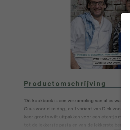
Productomschrijving
‘Dit kookboek is een verzameling van alles wat wij
Guus voor elke dag, en 1 variant van Dick voor als
keer groots wilt uitpakken voor een etentje met v
tot de lekkerste pasta en van de lekkerste bereid