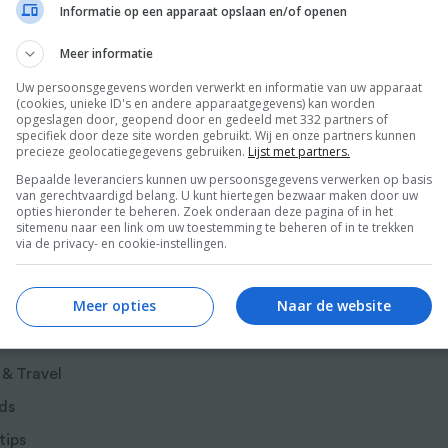
Informatie op een apparaat opslaan en/of openen
eer
en sterrenchef Dick Middelweerd kozen meer
Meer informatie
rechten en desserts, en niet te vergeten de
Uw persoonsgegevens worden verwerkt en informatie van uw apparaat
e mayonaises. Van zomerse erwtensoep, de
(cookies, unieke ID's en andere apparaatgegevens) kan worden
opgeslagen door, geopend door en gedeeld met 332 partners of
eer van Guus, tot de krokante kalfssukade, de
specifiek door deze site worden gebruikt. Wij en onze partners kunnen
precieze geolocatiegegevens gebruiken.
Lijst met partners.
karamelijs van Dick: welk gerecht je ook kiest,
Bepaalde leveranciers kunnen uw persoonsgegevens verwerken op basis
van gerechtvaardigd belang. U kunt hiertegen bezwaar maken door uw
opties hieronder te beheren. Zoek onderaan deze pagina of in het
sitemenu naar een link om uw toestemming te beheren of in te trekken
via de privacy- en cookie-instellingen.
r van Food and Friends
Meer opties
Naar de website
 & Travel
ds
tips