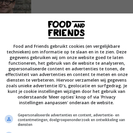
Food and Friends gebruikt cookies (en vergelijkbare
technieken) om informatie op te slaan en in te zien. Deze
gegevens gebruiken wij om onze website goed te laten
functioneren, het gebruik van de website te analyseren,
gepersonaliseerde content en advertenties te tonen, de
effectiviteit van advertenties en content te meten en onze
diensten te verbeteren. Hiervoor verzamelen wij gegevens
zoals unieke advertentie ID’s, geolocatie en surfgedrag. Je
kunt je cookie instellingen wijzigen door het gebruik van
onderstaande 'Meer opties' knop of via 'Privacy
instellingen aanpassen' onderaan de website.
 het lekkerst vinden. Telkens met 1 variant van
 je net wat meer tijd hebt in de keuken of een
Gepersonaliseerde advertenties en content, advertentie- en
contentmetingen, doelgroepenonderzoek en ontwikkeling van
rienden of familie. Van de lekkerste gehaktbal
diensten
ing van een biefstuk of kabeljauw tot de