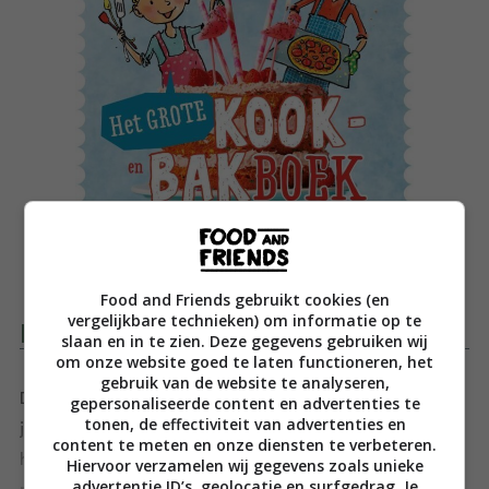
Food and Friends gebruikt cookies (en
vergelijkbare technieken) om informatie op te
Productomschrijving
slaan en in te zien. Deze gegevens gebruiken wij
om onze website goed te laten functioneren, het
gebruik van de website te analyseren,
De Zoete Zusjes Saar en Janna leren kinderen vanaf 6
gepersonaliseerde content en advertenties te
tonen, de effectiviteit van advertenties en
jaar koken in het leukste kinderkookboek boordevol
content te meten en onze diensten te verbeteren.
heerlijke stap-voor-staprecepten.
Hiervoor verzamelen wij gegevens zoals unieke
advertentie ID’s, geolocatie en surfgedrag. Je