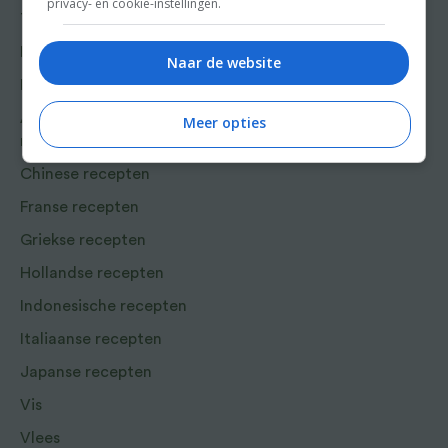
privacy- en cookie-instellingen.
Tussengerecht
Win
Lunch recepten
Naar de website
Bakrecepten
Aziatische en Oosterse
Meer opties
recepten
Chinese recepten
Franse recepten
Griekse recepten
Hollandse recepten
Indonesische recepten
Italiaanse recepten
Japanse recepten
Vis
Vlees