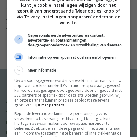
n
kunt je cookie instellingen wijzigen door het
nHet grote Zoete Zusjes kook- en bakboek zorgt
Toon meer
gebruik van onderstaande 'Meer opties' knop of
via 'Privacy instellingen aanpassen' onderaan de
gegarandeerd voor blije gezichten in de keuken en aan
[ywfbt_form product_id="35227"]
website.
tafel! Saar en Janna, die je kent van hun YouTube-
[recently_viewed_products]
kanaal De zoete zusjes, maken koken makkelijk én leuk
Gepersonaliseerde advertenties en content,
advertentie- en contentmetingen,
voor kinderen. In dit kinderkookboek vind je 30
doelgroepenonderzoek en ontwikkeling van diensten
recepten voor de allerlekkerste hapjes, drankjes,
Informatie op een apparaat opslaan en/of openen
ontbijt, lunch, diner, toetjes – en natuurlijk de enige
echte Zoete Zusjes verjaardagstaart.
Meer informatie
n
Uw persoonsgegevens worden verwerkt en informatie van uw
apparaat (cookies, unieke ID's en andere apparaatgegevens)
nSaar en Janna hebben alle recepten zelf
Recepten
Meer van Food and
kan worden opgeslagen door, geopend door en gedeeld met
Friends
uitgeprobeerd en geproefd – gegarandeerd kidsproof
332 partners of specifiek door deze site worden gebruikt. Wij
en onze partners kunnen precieze geolocatiegegevens
Gangen
dus. Met de duidelijke stap-voor-stapfoto’s wordt ieder
gebruiken.
Lijst met partners.
Shop
kind een keukenprins(es). Een gezond en superleuk
Voorgerecht
Bepaalde leveranciers kunnen uw persoonsgegevens
Food & Travel
verwerken op basis van gerechtvaardigd belang. U kunt
kookboek waaruit je echt álles wel wilt koken, bakken
Hoofdgerecht
hiertegen bezwaar maken door uw opties hieronder te
Friends
beheren. Zoek onderaan deze pagina of in het sitemenu naar
en opeten!
Nagerecht
een link om uw toestemming te beheren of in te trekken via de
Kooktips