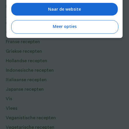
Bakrecepten
Naar de website
Aziatische en Oosterse
recepten
Meer opties
Chinese recepten
Franse recepten
Griekse recepten
Hollandse recepten
Indonesische recepten
Italiaanse recepten
Japanse recepten
Vis
Vlees
Veganistische recepten
Vegetarische recepten