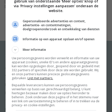
gebruik van onderstaande 'Meer opties' knop of
[ywfbt_form product_id="34843"]
via 'Privacy instellingen aanpassen' onderaan de
[recently_viewed_products]
website.
Jemma Wilson – Jamie’s FoodTube Het cake-boek
Het
cake-boek
is het nieuwste kookboek van Jamie Olivers
Gepersonaliseerde advertenties en content,
advertentie- en contentmetingen,
bekende YouTube-kanaal: FoodTube.
Het cake-boek
doelgroepenonderzoek en ontwikkeling van diensten
heeft meer dan vijftig sensationele recepten voor
Informatie op een apparaat opslaan en/of openen
taarten en cupcakes, geschikt voor elk seizoen. Jemma
‘Cupcake’ Wilson heeft gemiddeld 25.000 kijkers per
Meer informatie
aflevering op Jamie Oliver’s FoodTube en staat garant
Recepten
Meer van Food and
Uw persoonsgegevens worden verwerkt en informatie van uw
Friends
voor inspiratie voor jarenlang bakken!
apparaat (cookies, unieke ID's en andere apparaatgegevens)
kan worden opgeslagen door, geopend door en gedeeld met
Gangen
332 partners of specifiek door deze site worden gebruikt. Wij
Shop
en onze partners kunnen precieze geolocatiegegevens
Voorgerecht
gebruiken.
Lijst met partners.
Food & Travel
Hoofdgerecht
Bepaalde leveranciers kunnen uw persoonsgegevens
Friends
verwerken op basis van gerechtvaardigd belang. U kunt
hiertegen bezwaar maken door uw opties hieronder te
Nagerecht
Kooktips
beheren. Zoek onderaan deze pagina of in het sitemenu naar
een link om uw toestemming te beheren of in te trekken via de
Tussengerecht
Win
privacy- en cookie-instellingen.
Lunch recepten