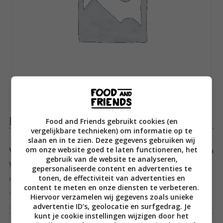
Productomschrijving
Food and Friends gebruikt cookies (en
vergelijkbare technieken) om informatie op te
slaan en in te zien. Deze gegevens gebruiken wij
om onze website goed te laten functioneren, het
Voor de vaste kijkers van Jamie’s FoodTube is Jemma
gebruik van de website te analyseren,
Wilson al een bekend gezicht. Deze cupcake queen
gepersonaliseerde content en advertenties te
tonen, de effectiviteit van advertenties en
maakt namelijk filmpjes van de lekkerste recepten
content te meten en onze diensten te verbeteren.
die de harten van elke zoetekauw sneller doen
Hiervoor verzamelen wij gegevens zoals unieke
advertentie ID’s, geolocatie en surfgedrag. Je
kloppen. Eindelijk komt ze met een boek, waarin haar
Toon meer
kunt je cookie instellingen wijzigen door het
lekkerste recepten gebundeld zijn. Bakken maar!!