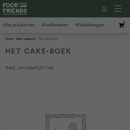
Alle producten
Kookboeken
Winkelwagen
Home
Geen categorie
Het cake-boek
HET CAKE-BOEK
field_5dc3de35377dd