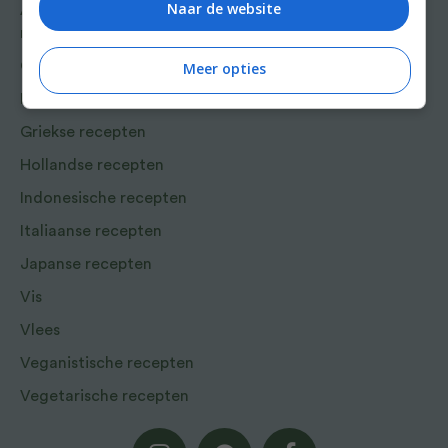
Naar de website
Aziatische en Oosterse
recepten
Chinese recepten
Meer opties
Franse recepten
Griekse recepten
Hollandse recepten
Indonesische recepten
Italiaanse recepten
Japanse recepten
Vis
Vlees
Veganistische recepten
Vegetarische recepten