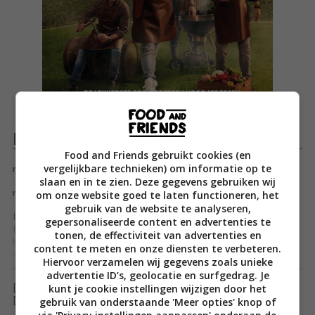
Productomschrijving
Food and Friends gebruikt cookies (en
vergelijkbare technieken) om informatie op te
n
slaan en in te zien. Deze gegevens gebruiken wij
om onze website goed te laten functioneren, het
n
gebruik van de website te analyseren,
Iedereen kan BBQ’en met Het BBQSTREET Basis Boek. Met
gepersonaliseerde content en advertenties te
BBQSTREET, de hitserie op 24Kitchen, leer je alles over
tonen, de effectiviteit van advertenties en
barbecueën en ga je aan de slag met de lekkerste recepten.
content te meten en onze diensten te verbeteren.
n
Toon meer
Hiervoor verzamelen wij gegevens zoals unieke
nIedereen kan BBQ’en, dat is het motto van BBQSTREET, de
advertentie ID’s, geolocatie en surfgedrag. Je
BBQ-hit van 24Kitchen. Want enthousiaste barbecueliefhebbers,
kunt je cookie instellingen wijzigen door het
[ywfbt_form product_id="35195"]
of het nu om beginners of gevorderder gaat, weten het: niets is
gebruik van onderstaande 'Meer opties' knop of
[recently_viewed_products]
zo gezellig als samen buiten koken op vuur. Ontdek met Het