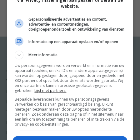
via 'Privacy instellingen aanpassen' onderaan de
BBQSTREET Basisboek alle ins en outs van dé buitensport.
website.
n
nGa aan de slag met de tips en BBQ-recepten van favoriete
grillmasters Ralph de Kok, Peter De Clercq, Jord Althuizen en
Gepersonaliseerde advertenties en content,
advertentie- en contentmetingen,
Harm Jan Bloem. Dit kookboek is afwisselend en praktisch, met
doelgroepenonderzoek en ontwikkeling van diensten
veel informatie over bereidingsmogelijkheden en recepten voor
vlees-, vis en groenteliefhebbers. En borrelsnacks, dessert en
wintergerechten niet te vergeten.
Informatie op een apparaat opslaan en/of openen
n
nDus: niet te veel poespas, gewoon lekker barbecueën met
Meer informatie
Recepten
Meer van Food and
BBQSTREET.
Friends
n
Uw persoonsgegevens worden verwerkt en informatie van uw
n
apparaat (cookies, unieke ID's en andere apparaatgegevens)
Gangen
kan worden opgeslagen door, geopend door en gedeeld met
Shop
332 partners of specifiek door deze site worden gebruikt. Wij
n
Voorgerecht
en onze partners kunnen precieze geolocatiegegevens
Food & Travel
gebruiken.
Lijst met partners.
Hoofdgerecht
n
Friends
Bepaalde leveranciers kunnen uw persoonsgegevens
Nagerecht
verwerken op basis van gerechtvaardigd belang. U kunt
Kooktips
hiertegen bezwaar maken door uw opties hieronder te
Tussengerecht
beheren. Zoek onderaan deze pagina of in het sitemenu naar
Win
een link om uw toestemming te beheren of in te trekken via de
Lunch recepten
privacy- en cookie-instellingen.
Bakrecepten