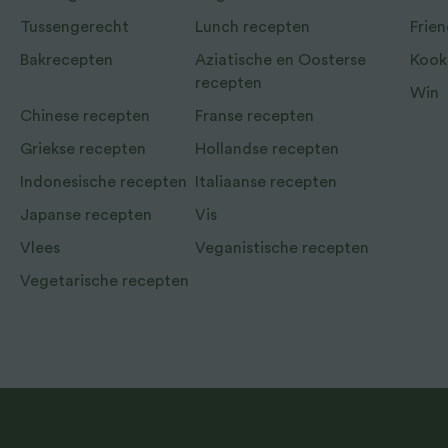
Tussengerecht
Lunch recepten
Frien
Bakrecepten
Aziatische en Oosterse
Kook
recepten
Win
Chinese recepten
Franse recepten
Griekse recepten
Hollandse recepten
Indonesische recepten
Italiaanse recepten
Japanse recepten
Vis
Vlees
Veganistische recepten
Vegetarische recepten