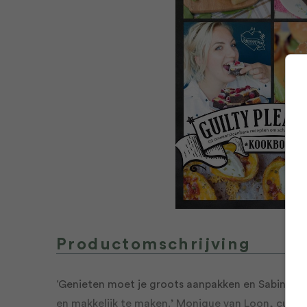
Productomschrijving
‘Genieten moet je groots aanpakken en Sabine wee
en makkelijk te maken.’ Monique van Loon, culy.nl