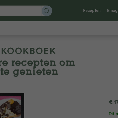
Recepten
Emaga
S KOOKBOEK
re recepten om
te genieten
€
1
Dit 