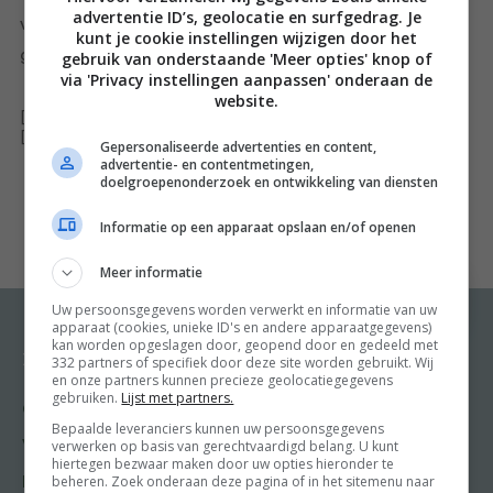
advertentie ID’s, geolocatie en surfgedrag. Je
verhalen leer je hoe dit bijzondere ingrediënt ieder
kunt je cookie instellingen wijzigen door het
gerecht naar een hoger niveau tilt!
gebruik van onderstaande 'Meer opties' knop of
via 'Privacy instellingen aanpassen' onderaan de
website.
[ywfbt_form product_id="35866"]
[recently_viewed_products]
Gepersonaliseerde advertenties en content,
advertentie- en contentmetingen,
doelgroepenonderzoek en ontwikkeling van diensten
Informatie op een apparaat opslaan en/of openen
Meer informatie
Uw persoonsgegevens worden verwerkt en informatie van uw
apparaat (cookies, unieke ID's en andere apparaatgegevens)
kan worden opgeslagen door, geopend door en gedeeld met
332 partners of specifiek door deze site worden gebruikt. Wij
Recepten
Meer van Food and
Friends
en onze partners kunnen precieze geolocatiegegevens
gebruiken.
Lijst met partners.
Gangen
Shop
Bepaalde leveranciers kunnen uw persoonsgegevens
Voorgerecht
verwerken op basis van gerechtvaardigd belang. U kunt
Food & Travel
hiertegen bezwaar maken door uw opties hieronder te
beheren. Zoek onderaan deze pagina of in het sitemenu naar
Hoofdgerecht