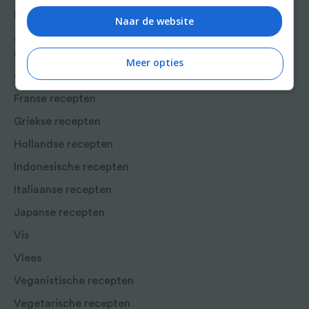
Bakrecepten
Naar de website
Aziatische en Oosterse
recepten
Meer opties
Chinese recepten
Franse recepten
Griekse recepten
Hollandse recepten
Indonesische recepten
Italiaanse recepten
Japanse recepten
Vis
Vlees
Veganistische recepten
Vegetarische recepten