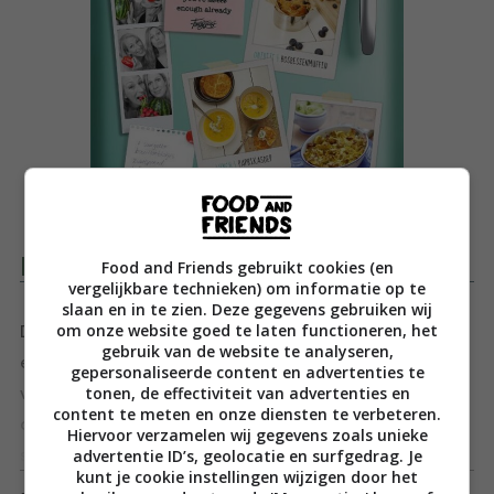
Productomschrijving
Food and Friends gebruikt cookies (en
vergelijkbare technieken) om informatie op te
slaan en in te zien. Deze gegevens gebruiken wij
om onze website goed te laten functioneren, het
Dat pondje extra komt niet altijd doordat je te veel
gebruik van de website te analyseren,
eet, maar door het kiezen van de verkeerde
gepersonaliseerde content en advertenties te
tonen, de effectiviteit van advertenties en
voedingsmiddelen. Suiker bijvoorbeeld, dat zit stiekem
content te meten en onze diensten te verbeteren.
overal in. Het is dus best nog lastig om een gezonde,
Hiervoor verzamelen wij gegevens zoals unieke
advertentie ID’s, geolocatie en surfgedrag. Je
smakelijke en simpele maaltijd op tafel te zetten.
Toon meer
kunt je cookie instellingen wijzigen door het