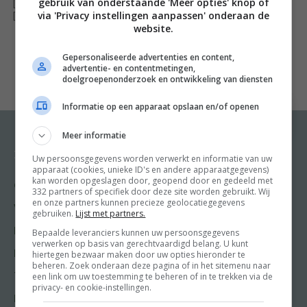
gebruik van onderstaande 'Meer opties' knop of
[ywfbt_form product_id="34629"]
via 'Privacy instellingen aanpassen' onderaan de
Foodsisters Janneke en Amande zijn twee zussen met
[recently_viewed_products]
website.
een passie voor gezonde voeding. Hun missie is: een
gezond gewicht voor iedereen haalbaar maken, ook als
Gepersonaliseerde advertenties en content,
advertentie- en contentmetingen,
je een drukke baan of een gezin hebt. In dit boek vind je
doelgroepenonderzoek en ontwikkeling van diensten
vele simpele en gevarieerde recepten die in een mum
Informatie op een apparaat opslaan en/of openen
van tijd op tafel staan en bij iedereen in de smaak
zullen vallen. De handige weekmenu’s zijn goed vol te
Meer informatie
houden, ook als je een onverbeterlijke zoetekauw bent.
Recepten
Meer van Food and
Uw persoonsgegevens worden verwerkt en informatie van uw
Friends
apparaat (cookies, unieke ID's en andere apparaatgegevens)
kan worden opgeslagen door, geopend door en gedeeld met
Gangen
332 partners of specifiek door deze site worden gebruikt. Wij
Shop
en onze partners kunnen precieze geolocatiegegevens
Voorgerecht
gebruiken.
Lijst met partners.
Food & Travel
Hoofdgerecht
Bepaalde leveranciers kunnen uw persoonsgegevens
Friends
verwerken op basis van gerechtvaardigd belang. U kunt
Nagerecht
hiertegen bezwaar maken door uw opties hieronder te
Kooktips
beheren. Zoek onderaan deze pagina of in het sitemenu naar
een link om uw toestemming te beheren of in te trekken via de
Tussengerecht
Win
privacy- en cookie-instellingen.
Lunch recepten