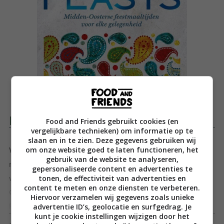
Productomschrijving
Food and Friends gebruikt cookies (en
vergelijkbare technieken) om informatie op te
slaan en in te zien. Deze gegevens gebruiken wij
om onze website goed te laten functioneren, het
Wil jij het dit jaar eens over een andere boeg gooien
gebruik van de website te analyseren,
met kerst? Of heb je gewoon zin in een feestje? Dan
gepersonaliseerde content en advertenties te
tonen, de effectiviteit van advertenties en
word je vast erg blij van het nieuwe boek van Sabrina
content te meten en onze diensten te verbeteren.
Ghayour. In Feasts heeft de golden girl van de
Hiervoor verzamelen wij gegevens zoals unieke
advertentie ID’s, geolocatie en surfgedrag. Je
Perzische keuken haar allerbeste feestrecepten
Toon meer
kunt je cookie instellingen wijzigen door het
verzameld, en die zijn precies zoals we van haar