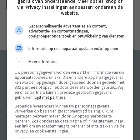
gebruik van onderstaande 'Meer opties' knop of
[ywfbt_form product_id="34362"]
via 'Privacy instellingen aanpassen' onderaan de
gewend zijn: ongelooflijk simpel en vooral bomvol
[recently_viewed_products]
website.
smaak. Van snelle festijnen tot vegetarische feestjes en
van uitgebreide brunches tot makkelijk comfortfood,
Gepersonaliseerde advertenties en content,
advertentie- en contentmetingen,
Sabrina heeft op elke bijzondere gelegenheid een
doelgroepenonderzoek en ontwikkeling van diensten
heerlijk Midden-Oosters antwoord. Wij worden heel blij
Informatie op een apparaat opslaan en/of openen
van de toetjes (we kunnen stiekem niet wachten om de
vijgen-rozentompouce met pistachenoten en
Meer informatie
passievrucht-honingroom te proberen, of de
Recepten
Meer van Food and
Uw persoonsgegevens worden verwerkt en informatie van uw
Friends
kersenparfait met pure chocolade en munt), maar het
apparaat (cookies, unieke ID's en andere apparaatgegevens)
kan worden opgeslagen door, geopend door en gedeeld met
Gangen
zijn vooral de grote schalen en diepe borden vol met
332 partners of specifiek door deze site worden gebruikt. Wij
Shop
en onze partners kunnen precieze geolocatiegegevens
kleurrijke granengerechten, frisse dips, mals en sappig
Voorgerecht
gebruiken.
Lijst met partners.
Food & Travel
vlees, lichte vispakketjes, rijkgevulde salades en ander
Hoofdgerecht
Bepaalde leveranciers kunnen uw persoonsgegevens
Friends
verwerken op basis van gerechtvaardigd belang. U kunt
verrassend lekkers die je het water in de mond doen
Nagerecht
hiertegen bezwaar maken door uw opties hieronder te
Kooktips
lopen. Onze tip: pak je agenda er maar vast bij, want als
beheren. Zoek onderaan deze pagina of in het sitemenu naar
een link om uw toestemming te beheren of in te trekken via de
Tussengerecht
je nog geen reden voor een feestje had, verzin je er wel
Win
privacy- en cookie-instellingen.
Lunch recepten
een na het dichtslaan van Feasts.