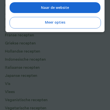
Bakrecepten
Naar de website
Aziatische en Oosterse
recepten
Meer opties
Chinese recepten
Franse recepten
Griekse recepten
Hollandse recepten
Indonesische recepten
Italiaanse recepten
Japanse recepten
Vis
Vlees
Veganistische recepten
Vegetarische recepten