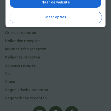
Naar de website
Aziatische en Oosterse
recepten
Chinese recepten
Meer opties
Franse recepten
Griekse recepten
Hollandse recepten
Indonesische recepten
Italiaanse recepten
Japanse recepten
Vis
Vlees
Veganistische recepten
Vegetarische recepten