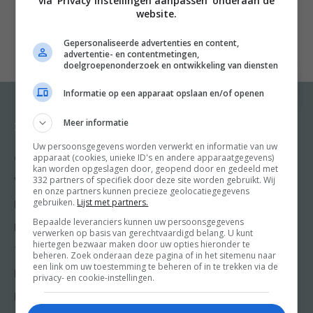
via 'Privacy instellingen aanpassen' onderaan de
onze koning te vieren. In elk hoofdstuk van dit bakboek
website.
vind je ook anytimers, die altijd kunnen – maar eigenlijk
Gepersonaliseerde advertenties en content,
geldt dat natuurlijk voor alle recepten in dit boek. Zo
advertentie- en contentmetingen,
kun je élke dag een heerlijk baksel op tafel te zetten,
doelgroepenonderzoek en ontwikkeling van diensten
voor welke gelegenheid dan ook. ‘Elke dag Bakdag’ is
Informatie op een apparaat opslaan en/of openen
daarom perfect voor iedereen die een excuus zoekt om
te bakken.
Meer informatie
Recepten
Meer van Food and
Friends
Uw persoonsgegevens worden verwerkt en informatie van uw
apparaat (cookies, unieke ID's en andere apparaatgegevens)
Gangen
kan worden opgeslagen door, geopend door en gedeeld met
Shop
332 partners of specifiek door deze site worden gebruikt. Wij
Voorgerecht
en onze partners kunnen precieze geolocatiegegevens
Food & Travel
gebruiken.
Lijst met partners.
Hoofdgerecht
Friends
Bepaalde leveranciers kunnen uw persoonsgegevens
Nagerecht
verwerken op basis van gerechtvaardigd belang. U kunt
Kooktips
hiertegen bezwaar maken door uw opties hieronder te
Tussengerecht
beheren. Zoek onderaan deze pagina of in het sitemenu naar
Win
een link om uw toestemming te beheren of in te trekken via de
Lunch recepten
privacy- en cookie-instellingen.
Bakrecepten