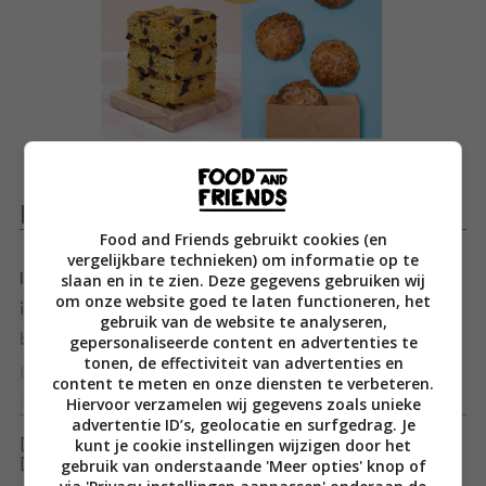
Productomschrijving
Food and Friends gebruikt cookies (en
vergelijkbare technieken) om informatie op te
slaan en in te zien. Deze gegevens gebruiken wij
In ‘Elke dag Bakdag’ geeft Jayne Jubb je smoesjes om
om onze website goed te laten functioneren, het
iedere dag iets lekkers te bakken. Van luxe en gewone
gebruik van de website te analyseren,
broden tot zoete taarten en cakes: vanuit haar
gepersonaliseerde content en advertenties te
tonen, de effectiviteit van advertenties en
geliefde thuisbakkerij BuiksloterBakery laat Jayne je
content te meten en onze diensten te verbeteren.
genieten van lekkernijen voor álle feestdagen. Van
Toon meer
Hiervoor verzamelen wij gegevens zoals unieke
advertentie ID’s, geolocatie en surfgedrag. Je
Sakura kersenpistachenotentaart om de lente in te
kunt je cookie instellingen wijzigen door het
[ywfbt_form product_id="35575"]
luiden tot sinaasappel-speltcake om de verjaardag van
gebruik van onderstaande 'Meer opties' knop of
[recently_viewed_products]