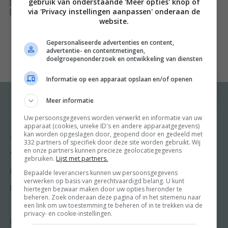
gebruik van onderstaande 'Meer opties' knop of
[ywfbt_form product_id="34732"]
via 'Privacy instellingen aanpassen' onderaan de
dag uit bed kon. Omdat medicijnen niet hielpen,
[recently_viewed_products]
website.
veranderde zij haar voedingspatroon: plantaardig,
gluten- en suikervrij. Na een paar maanden voelde zij
Gepersonaliseerde advertenties en content,
advertentie- en contentmetingen,
zich een stuk beter. Dit inspireerde haar om nieuwe
doelgroepenonderzoek en ontwikkeling van diensten
recepten te ontwikkelen, die zij deelde op haar blog
Informatie op een apparaat opslaan en/of openen
www.deliciouslyella.com, met duizenden online volgers
wereldwijd. Een lifestyle was geboren (en Ella is
Meer informatie
genezen). De recepten zijn gebundeld in dit prachtig
Recepten
Meer van Food and
Uw persoonsgegevens worden verwerkt en informatie van uw
Friends
vormgegeven boek Deliciously Ella.
apparaat (cookies, unieke ID's en andere apparaatgegevens)
kan worden opgeslagen door, geopend door en gedeeld met
Gangen
332 partners of specifiek door deze site worden gebruikt. Wij
Shop
en onze partners kunnen precieze geolocatiegegevens
Voorgerecht
gebruiken.
Lijst met partners.
Food & Travel
Hoofdgerecht
Bepaalde leveranciers kunnen uw persoonsgegevens
Friends
verwerken op basis van gerechtvaardigd belang. U kunt
Nagerecht
hiertegen bezwaar maken door uw opties hieronder te
Kooktips
beheren. Zoek onderaan deze pagina of in het sitemenu naar
een link om uw toestemming te beheren of in te trekken via de
Tussengerecht
Win
privacy- en cookie-instellingen.
Lunch recepten