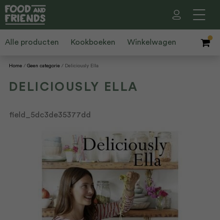
Alle producten
Kookboeken
Winkelwagen
Home
Geen categorie
Deliciously Ella
DELICIOUSLY ELLA
field_5dc3de35377dd