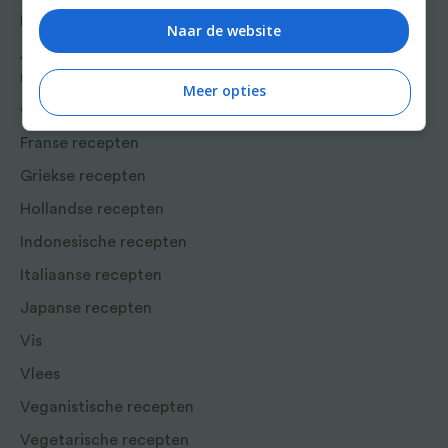
Bakrecepten
Naar de website
Aziatische en Oosterse
recepten
Meer opties
Chinese recepten
Franse recepten
Griekse recepten
Hollandse recepten
Indonesische recepten
Italiaanse recepten
Japanse recepten
Vis
Vlees
Veganistische recepten
Vegetarische recepten