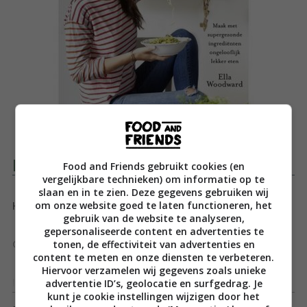
Productomschrijving
Food and Friends gebruikt cookies (en
vergelijkbare technieken) om informatie op te
slaan en in te zien. Deze gegevens gebruiken wij
om onze website goed te laten functioneren, het
Hou van je leven. Hou van eten. Hou van jezelf.
gebruik van de website te analyseren,
gepersonaliseerde content en advertenties te
tonen, de effectiviteit van advertenties en
Gezond en lekker eten maakt gelukkig!
content te meten en onze diensten te verbeteren.
Hiervoor verzamelen wij gegevens zoals unieke
advertentie ID’s, geolocatie en surfgedrag. Je
In 2011 kreeg Ella Woodward plotseling een zeldzame
Toon meer
kunt je cookie instellingen wijzigen door het
ziekte, waardoor zij niet langer dan een paar uur per