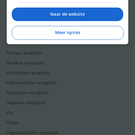
Win
Lunch recepten
Naar de website
Bakrecepten
Aziatische en Oosterse
Meer opties
recepten
Chinese recepten
Franse recepten
Griekse recepten
Hollandse recepten
Indonesische recepten
Italiaanse recepten
Japanse recepten
Vis
Vlees
Veganistische recepten