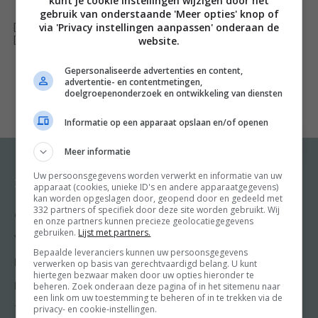
kunt je cookie instellingen wijzigen door het
gebruik van onderstaande 'Meer opties' knop of
via 'Privacy instellingen aanpassen' onderaan de
[ywfbt_form product_id="34429"]
website.
[recently_viewed_products]
Gepersonaliseerde advertenties en content,
advertentie- en contentmetingen,
doelgroepenonderzoek en ontwikkeling van diensten
Informatie op een apparaat opslaan en/of openen
Meer informatie
Uw persoonsgegevens worden verwerkt en informatie van uw
Recepten
Meer van Food and
apparaat (cookies, unieke ID's en andere apparaatgegevens)
Friends
kan worden opgeslagen door, geopend door en gedeeld met
332 partners of specifiek door deze site worden gebruikt. Wij
Gangen
en onze partners kunnen precieze geolocatiegegevens
Shop
gebruiken.
Lijst met partners.
Voorgerecht
Food & Travel
Bepaalde leveranciers kunnen uw persoonsgegevens
Hoofdgerecht
verwerken op basis van gerechtvaardigd belang. U kunt
Friends
hiertegen bezwaar maken door uw opties hieronder te
Nagerecht
beheren. Zoek onderaan deze pagina of in het sitemenu naar
Kooktips
een link om uw toestemming te beheren of in te trekken via de
privacy- en cookie-instellingen.
Tussengerecht