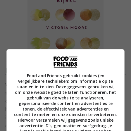
Productomschrijving
Food and Friends gebruikt cookies (en
vergelijkbare technieken) om informatie op te
Welke wijn kun je het beste schenken bij gehaktballen,
slaan en in te zien. Deze gegevens gebruiken wij
om onze website goed te laten functioneren, het
sashimi of venkel? En welke ingrediënten passen er bij
gebruik van de website te analyseren,
die fles merlot die je laatst hebt gekregen? Dankzij de
gepersonaliseerde content en advertenties te
tonen, de effectiviteit van advertenties en
handige alfabetische lijsten in dit superfijne basisboek
content te meten en onze diensten te verbeteren.
is twijfelen in de winkel verleden tijd: hiermee zit je
Hiervoor verzamelen wij gegevens zoals unieke
advertentie ID’s, geolocatie en surfgedrag. Je
altijd goed!