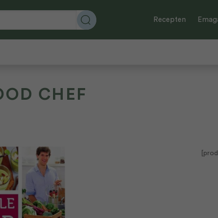
Recepten
Emaga
OOD CHEF
[prod