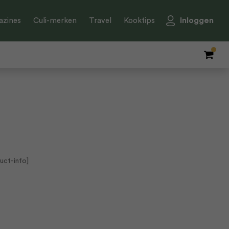
Inloggen
zines
Culi-merken
Travel
Kooktips
uct-info]