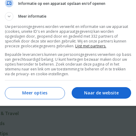
Informatie op een apparaat opslaan en/of openen
eer
met nieuwe feiten over de positieve werking
Meer informatie
Uw persoonsgegevens worden verwerkt en informatie van uw apparaat
(cookies, unieke ID's en andere apparaatgegevens) kan worden
opgeslagen door, geopend door en gedeeld met 332 partners of
ten (2013) hebben Jesse van der Velde en
specifiek door deze site worden gebruikt. Wij en onze partners kunnen
precieze geolocatiegegevens gebruiken.
Lijst met partners.
lagen. Want er is veel meer bewezen over de
Bepaalde leveranciers kunnen uw persoonsgegevens verwerken op basis
gemeen bekend is. In het eerste deel van dit
van gerechtvaardigd belang. U kunt hiertegen bezwaar maken door uw
doeken.
opties hieronder te beheren. Zoek onderaan deze pagina of in het
sitemenu naar een link om uw toestemming te beheren of in te trekken
via de privacy- en cookie-instellingen.
en met overheerlijke, gemakkelijke recepten
ische superfoods, maar ook met gewonere
r van Food and Friends
Meer opties
Naar de website
tten. De blender speelt daarbij een hoofdrol.
kelijk en lekker! De ultieme gids voor wie op
 & Travel
en voor elke dag.
ds
tips