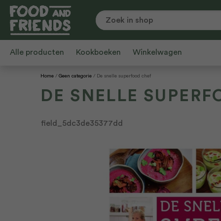
Alle producten
Kookboeken
Winkelwagen
Home
Geen categorie
De snelle superfood chef
DE SNELLE SUPERF
field_5dc3de35377dd