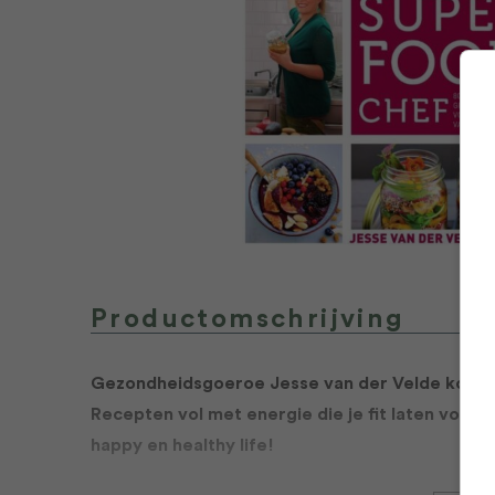
Productomschrijving
Gezondheidsgoeroe Jesse van der Velde komt 
Recepten vol met energie die je fit laten voel
happy en healthy life!